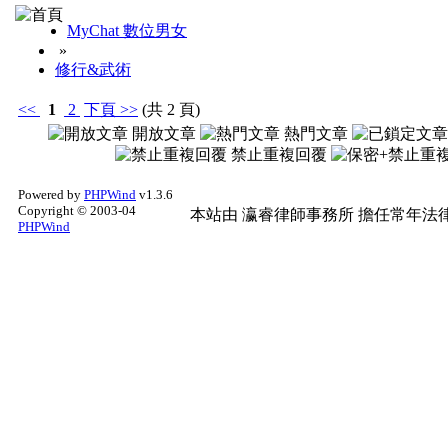
MyChat 數位男女
»
修行&武術
<<
1
2
下頁
>>
(共 2 頁)
開放文章
熱門文章
禁止重複回覆
Powered by
PHPWind
v1.3.6
Copyright © 2003-04
本站由
瀛睿律師事務所
擔任常年法律
PHPWind