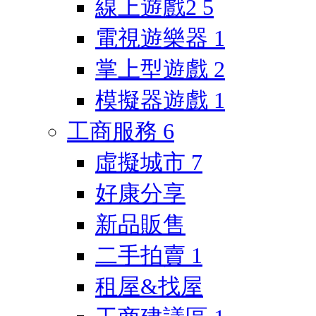
線上遊戲2
5
電視遊樂器
1
掌上型遊戲
2
模擬器遊戲
1
工商服務
6
虛擬城市
7
好康分享
新品販售
二手拍賣
1
租屋&找屋