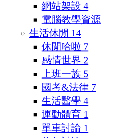
網站架設
4
電腦教學資源
生活休閒
14
休閒哈啦
7
感情世界
2
上班一族
5
國考&法律
7
生活醫學
4
運動體育
1
單車討論
1