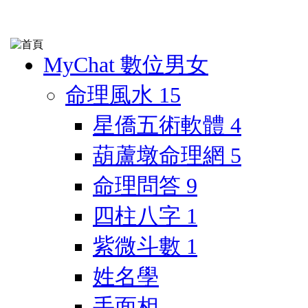
MyChat 數位男女
命理風水
15
星僑五術軟體
4
葫蘆墩命理網
5
命理問答
9
四柱八字
1
紫微斗數
1
姓名學
手面相