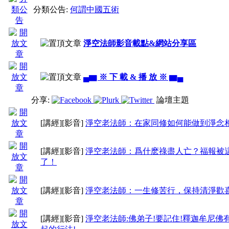
分類公告:
何謂中國五術
淨空法師影音載點&網站分享區
▄▆ ※ 下 載 & 播 放 ※ ▆▄
分享:
論壇主題
[講經]
[影音]
淨空老法師：在家同修如何能做到淨念
[講經]
[影音]
淨空老法師：爲什麽祿盡人亡？福報被
了！
[講經]
[影音]
淨空老法師：一生修苦行，保持清淨歡
[講經]
[影音]
淨空老法師:佛弟子!要記住!釋迦牟尼佛