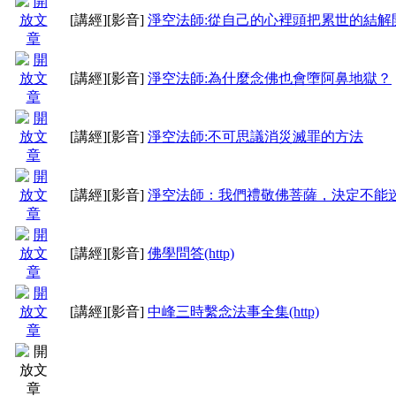
[講經]
[影音]
淨空法師:從自己的心裡頭把累世的結解
[講經]
[影音]
淨空法師:為什麼念佛也會墮阿鼻地獄？
[講經]
[影音]
淨空法師:不可思議消災滅罪的方法
[講經]
[影音]
淨空法師：我們禮敬佛菩薩，決定不能
[講經]
[影音]
佛學問答(http)
[講經]
[影音]
中峰三時繫念法事全集(http)