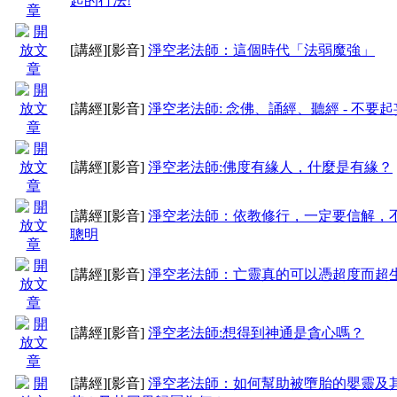
起的行法!
[講經]
[影音]
淨空老法師：這個時代「法弱魔強」
[講經]
[影音]
淨空老法師: 念佛、誦經、聽經 - 不要
[講經]
[影音]
淨空老法師:佛度有緣人，什麼是有緣？
[講經]
[影音]
淨空老法師：依教修行，一定要信解，
聰明
[講經]
[影音]
淨空老法師：亡靈真的可以憑超度而超生
[講經]
[影音]
淨空老法師:想得到神通是貪心嗎？
[講經]
[影音]
淨空老法師：如何幫助被墮胎的嬰靈及