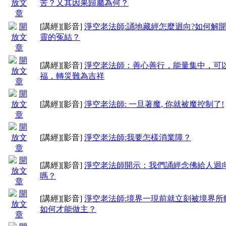
苦？又其因果歸屬為何？
[講經]
[影音]
淨空老法師:誦地藏經怎麼迴向?如何解
靈的冤結？
[講經]
[影音]
淨空老法師：善心善行，能量集中，可
福，轉災難為吉祥
[講經]
[影音]
淨空老法師: 一旦著魔, 你就被魔控制了!
[講經]
[影音]
淨空老法師:我要怎樣消業障？
[講經]
[影音]
淨空老法師開示：我們誦經念佛給人迴
嗎？
[講經]
[影音]
淨空老法師:境界一現前就立刻被境界所
如何才能做主？