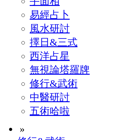
手面相
易經占卜
風水研討
擇日&三式
西洋占星
無視論塔羅牌
修行&武術
中醫研討
五術哈啦
»