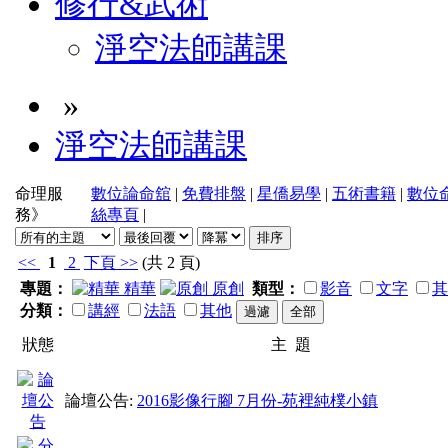
修行&武術
淨空法師講課
»
淨空法師講課
命理服
數位論命舘
|
免費排盤
|
星僑易學
|
五術書籍
|
數位
務》
絲專頁
|
<<
1
2
下頁
>>
(共 2 頁)
專題：
精華
原創
類型：
影音
文字
其
分類：
講經
法語
其他
狀態
主 題
論壇公告:
2016影像行腳 7月份-苑裡純樸小鎮