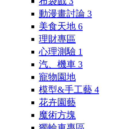
布袋戲
3
動漫畫討論
3
美食天地
6
理財專區
心理測驗
1
汽、機車
3
寵物園地
模型&手工藝
4
花卉園藝
魔術方塊
獨輪車專區