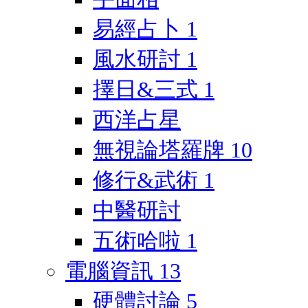
易經占卜
1
風水研討
1
擇日&三式
1
西洋占星
無視論塔羅牌
10
修行&武術
1
中醫研討
五術哈啦
1
電腦資訊
13
硬體討論
5