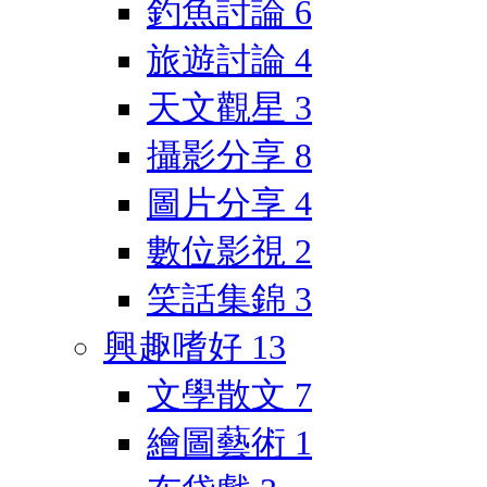
釣魚討論
6
旅遊討論
4
天文觀星
3
攝影分享
8
圖片分享
4
數位影視
2
笑話集錦
3
興趣嗜好
13
文學散文
7
繪圖藝術
1