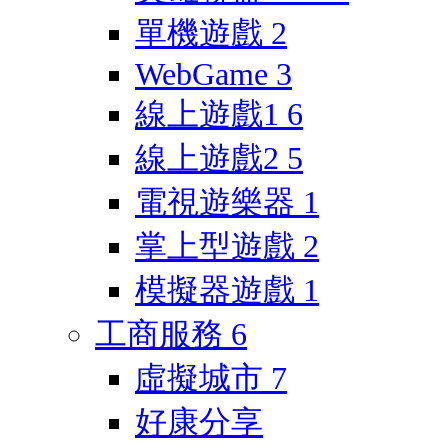
單機遊戲
2
WebGame
3
線上遊戲1
6
線上遊戲2
5
電視遊樂器
1
掌上型遊戲
2
模擬器遊戲
1
工商服務
6
虛擬城市
7
好康分享