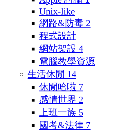
Unix-like
網路&防毒
2
程式設計
網站架設
4
電腦教學資源
生活休閒
14
休閒哈啦
7
感情世界
2
上班一族
5
國考&法律
7