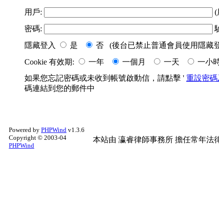
用戶:
(
密碼:
隱藏登入
是
否 (後台已禁止普通會員使用隱藏登
Cookie 有效期:
一年
一個月
一天
一小
如果您忘記密碼或未收到帳號啟動信，請點擊 '
重設密碼
碼連結到您的郵件中
Powered by
PHPWind
v1.3.6
Copyright © 2003-04
本站由
瀛睿律師事務所
擔任常年法律
PHPWind