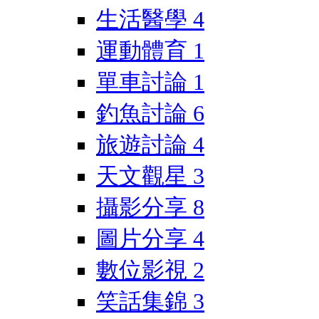
生活醫學
4
運動體育
1
單車討論
1
釣魚討論
6
旅遊討論
4
天文觀星
3
攝影分享
8
圖片分享
4
數位影視
2
笑話集錦
3