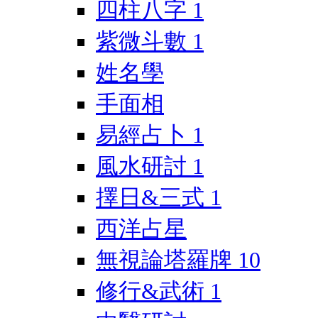
四柱八字
1
紫微斗數
1
姓名學
手面相
易經占卜
1
風水研討
1
擇日&三式
1
西洋占星
無視論塔羅牌
10
修行&武術
1