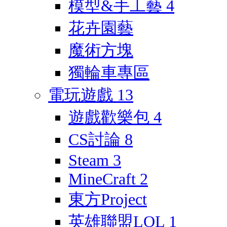
模型&手工藝
4
花卉園藝
魔術方塊
獨輪車專區
電玩遊戲
13
遊戲歡樂包
4
CS討論
8
Steam
3
MineCraft
2
東方Project
英雄聯盟LOL
1