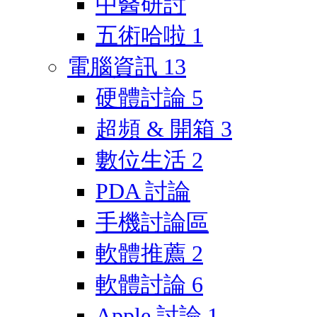
中醫研討
五術哈啦
1
電腦資訊
13
硬體討論
5
超頻 & 開箱
3
數位生活
2
PDA 討論
手機討論區
軟體推薦
2
軟體討論
6
Apple 討論
1