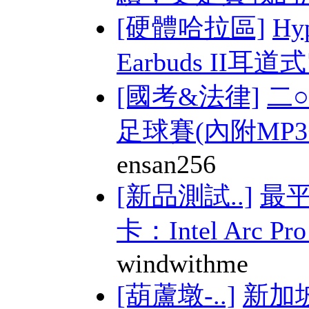
[硬體哈拉區]
Hy
Earbuds II耳道式
[國考&法律]
二
足球賽(內附MP3+
ensan256
[新品測試..]
最平
卡：Intel Arc Pro 
windwithme
[葫蘆墩-..]
新加