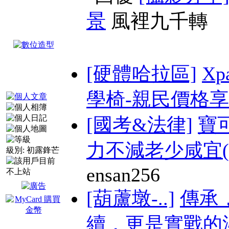
景
風裡九千轉
[硬體哈拉區]
Xp
學椅-親民價格享受
[國考&法律]
寶
力不減老少咸宜(附
級別:
初露鋒芒
ensan256
[葫蘆墩-..]
傳承
續，更是實戰的