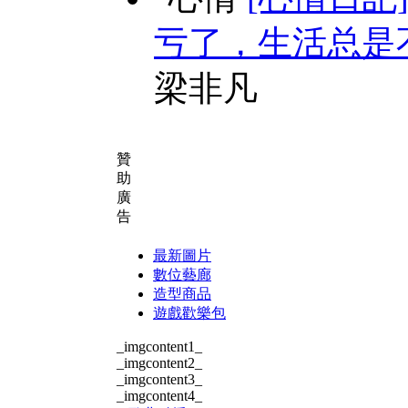
亏了，生活总是
梁非凡
贊
助
廣
告
最新圖片
數位藝廊
造型商品
遊戲歡樂包
_imgcontent1_
_imgcontent2_
_imgcontent3_
_imgcontent4_