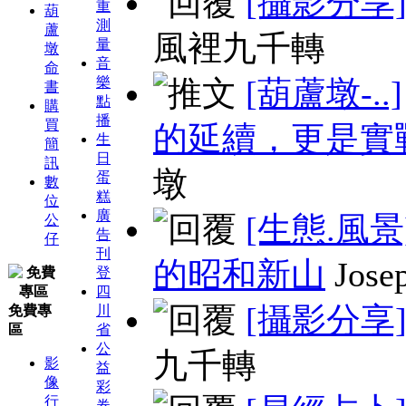
[攝影分享
重
葫
測
蘆
風裡九千轉
量
墩
音
命
樂
[葫蘆墩-..]
書
點
購
播
買
的延續，更是實
生
簡
日
訊
墩
蛋
數
糕
位
廣
[生態.風景
公
告
仔
刊
的昭和新山
Jose
登
四
[攝影分享
免費專
川
區
省
公
九千轉
影
益
像
彩
行
券