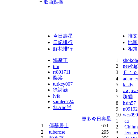
≡
歌曲點播
sub380
點播
《上帝也哭泣(王傑) by top1
今日壽星
推文
日記排行
地圖
鮮花排行
相簿
海產王
1
shokob
2
newhig
tini
rr801711
3
Ｆｒｏ
梨洛
4
adamle
turkey007
5
kislly
徐詩涵
6
｡◕‿◕｡
lvfa
7
嗨貓
samlee724
8
hsin57
無And半
9
n09192
10
wcs099
更多今日壽星..
1
aa
1
傳基居士
651
2
Chihm
2
tuberose
295
3
leoche