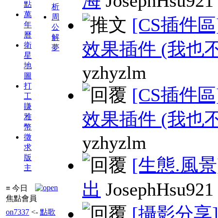
海
JosephHsu921
點
析
萬
周
[CS插件區
年
公
曆
解
效果插件 (我也不
衛
夢
星
地
yzhyzlm
圖
打
[CS插件區
工
賺
效果插件 (我也不
雅
幣
yzhyzlm
徵
求
版
[生態.風景
主
出
JosephHsu921
≡ 今日
焦點會員
[攝影分享
on7337
<-
點歌