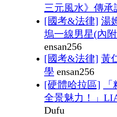
三元風水》傳承課 
[國考&法律]
湯
塢一線男星(內附M
ensan256
[國考&法律]
黃
學
ensan256
[硬體哈拉區]
「
全景魅力！」LIAN 
Dufu