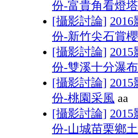
份-富貴角看燈塔
[攝影討論]
201
份-新竹尖石賞
[攝影討論]
201
份-雙溪十分瀑布
[攝影討論]
201
份-桃園采風
aa
[攝影討論]
201
份-山城苗栗鄉