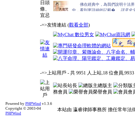
-=>友情連結 (
觀看全部
)
-=>上站用戶
- 共 9951 人上站,18 位會員,9933
站長
總版主
務會員
榮譽會員
會
Powered by
PHPWind
v1.3.6
Copyright © 2003-04
本站由
瀛睿律師事務所
擔任常年法律
PHPWind