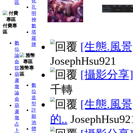
化
區
孔
明
神
付費專
數
區
塔
羅
數
[生態.風景
牌
位
論
JosephHsu921
命
舘
雅幣專
[攝影分享
葫
區
蘆
數
千轉
墩
位
論
造
命
[生態.風景
型
葫
許
蘆
的..
JosephHsu92
願
墩
池
占
體
卜