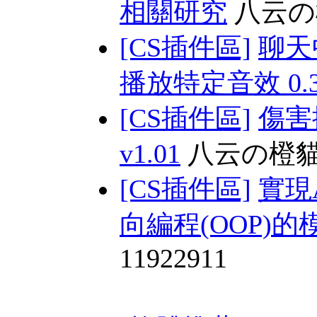
相關研究
八云の
[CS插件區]
聊天
播放特定音效 0.3 
[CS插件區]
傷害
v1.01
八云の橙
[CS插件區]
實現
向編程(OOP)的模塊
11922911