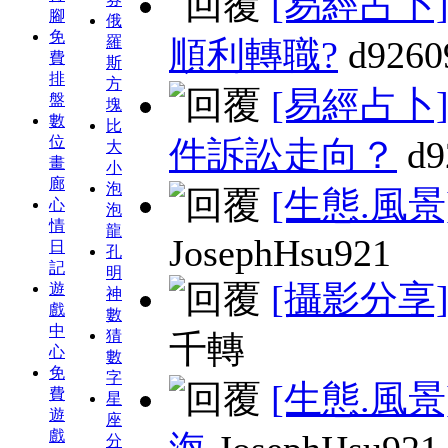
[易經占卜
腳
俄
免
羅
順利轉職?
d9260
費
斯
排
方
[易經占卜
盤
塊
數
比
位
件訴訟走向？
d9
大
畫
小
廊
泡
[生態.風景
心
泡
情
龍
JosephHsu921
日
孔
記
明
[攝影分享
遊
神
戲
數
中
猜
千轉
心
數
免
字
[生態.風景
費
星
遊
座
戲
分