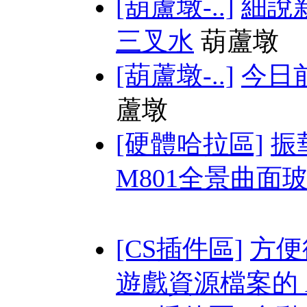
[葫蘆墩-..]
細說
三叉水
葫蘆墩
[葫蘆墩-..]
今日
蘆墩
[硬體哈拉區]
振華
M801全景曲面玻璃
[CS插件區]
方便從
遊戲資源檔案的 AP