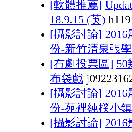
[軟體推薦]
Upda
18.9.15 (英)
h119
[攝影討論]
201
份-新竹清泉張學 
[布劇投票區]
5
布袋戲
j0922316
[攝影討論]
201
份-苑裡純樸小鎮
[攝影討論]
201