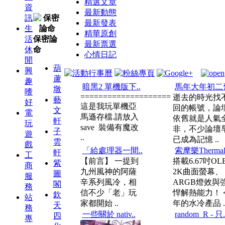
精選文章
資
最新動態
訊
最新發表
生
精華原創
活
保密論
最新票選
休
命
心情日記
閒
葫
興
蘆
趣
暗黑2 單機版下..
馬年大年初二舊
墩
嗜
====================
逝去的時光找
藝
好
這是我玩單機亞
回的帳號，論
文
電
馬遜存檔.請放入
依舊就是人氣
軒
玩
save 裝備有魔改
非，不少論壇
子
遊
..
已成為記憶 ..
雲
戲
「給處理器一間..
索摩樂Thermal
軒
工
【前言】 一提到
搭載6.67吋OL
紫
商
九州風神的阿薩
2K曲面螢幕、
圖
服
辛系列風冷，相
ARGB燈效與
閣
務
信不少「老」玩
悍解熱能力！ 
欽
站
家都開始 ..
年的水冷產品 .
天
務
一些關於 nativ..
random_R - 只.
四
專