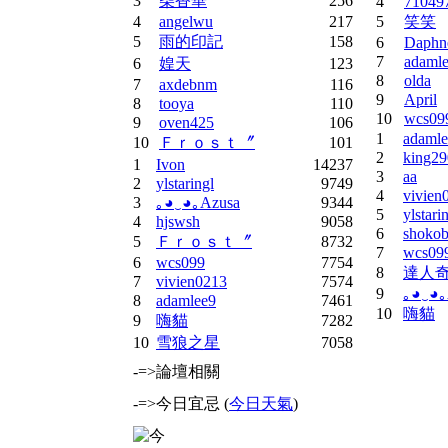
3
柴香華
256
4
71049
4
angelwu
217
5
笑笑
5
雨的印記
158
6
Daphn
7
adaml
6
媓天
123
8
olda
7
axdebnm
116
9
April
8
tooya
110
10
wcs09
9
oven425
106
1
adamle
10
Ｆｒｏｓｔ〞
101
2
king29
1
Ivon
14237
3
aa
2
ylstaringl
9749
4
vivien
3
｡◕‿◕｡Azusa
9344
5
ylstari
4
hjswsh
9058
6
shoko
5
Ｆｒｏｓｔ〞
8732
7
wcs09
6
wcs099
7754
8
達人
7
vivien0213
7574
9
｡◕‿◕｡
8
adamlee9
7461
10
嗨貓
9
嗨貓
7282
10
雪狼之星
7058
-=>論壇相關
-=>今日宜忌 (
今日天氣
)