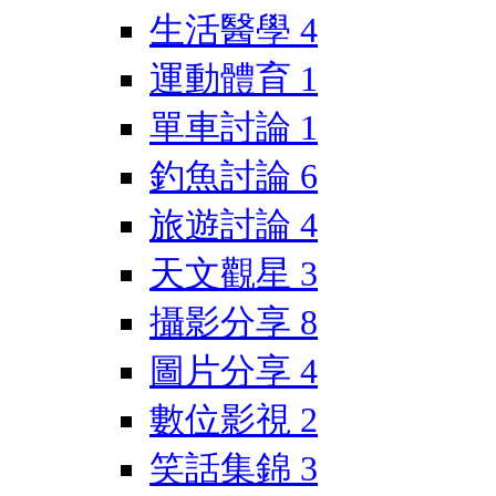
生活醫學
4
運動體育
1
單車討論
1
釣魚討論
6
旅遊討論
4
天文觀星
3
攝影分享
8
圖片分享
4
數位影視
2
笑話集錦
3