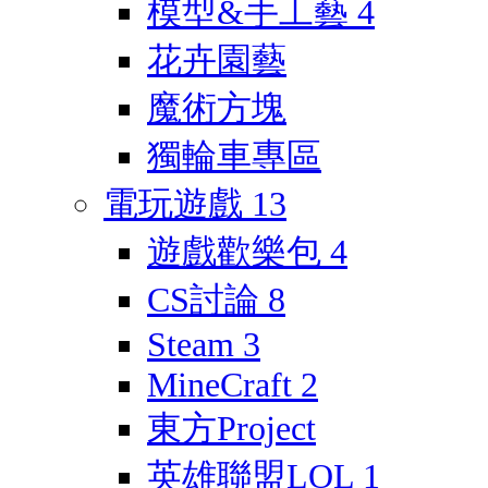
模型&手工藝
4
花卉園藝
魔術方塊
獨輪車專區
電玩遊戲
13
遊戲歡樂包
4
CS討論
8
Steam
3
MineCraft
2
東方Project
英雄聯盟LOL
1