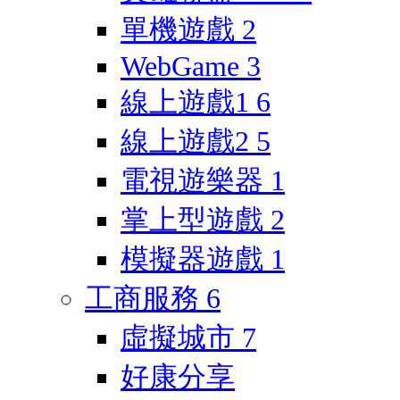
單機遊戲
2
WebGame
3
線上遊戲1
6
線上遊戲2
5
電視遊樂器
1
掌上型遊戲
2
模擬器遊戲
1
工商服務
6
虛擬城市
7
好康分享