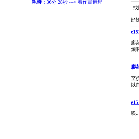
耗時：
36分 28秒 ---> 看作畫過程
找
好幾
e15
廖
煩
廖
至
以前
e15
唉