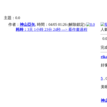
主題：0.0
作者：
神山亞矢
, 時間：
04/05 01:26
(解除鎖定)
耗時：
3天 1小時 23分 24秒 ---> 看作畫過程
人氣
0.
完成
rik
好
5
,
美喔
神