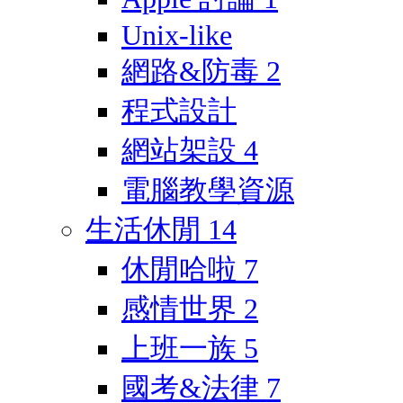
Unix-like
網路&防毒
2
程式設計
網站架設
4
電腦教學資源
生活休閒
14
休閒哈啦
7
感情世界
2
上班一族
5
國考&法律
7