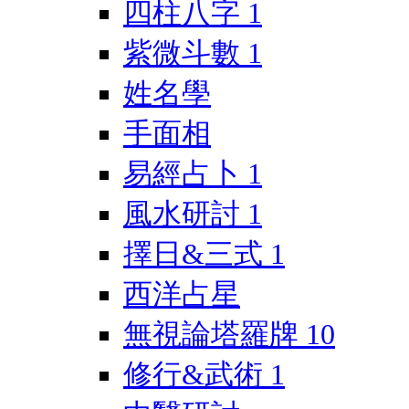
四柱八字
1
紫微斗數
1
姓名學
手面相
易經占卜
1
風水研討
1
擇日&三式
1
西洋占星
無視論塔羅牌
10
修行&武術
1