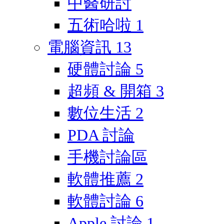
中醫研討
五術哈啦
1
電腦資訊
13
硬體討論
5
超頻 & 開箱
3
數位生活
2
PDA 討論
手機討論區
軟體推薦
2
軟體討論
6
Apple 討論
1