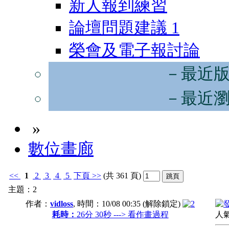
新人報到練習
論壇問題建議
1
榮會及電子報討論
－最近
－最近
»
數位畫廊
<<
1
2
3
4
5
下頁
>>
(共 361 頁)
主題：2
作者：
vidloss
, 時間：
10/08 00:35
(解除鎖定)
耗時：
26分 30秒 ---> 看作畫過程
人氣