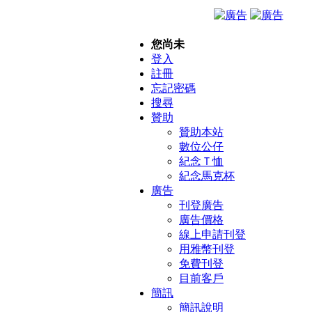
您尚未
登入
註冊
忘記密碼
搜尋
贊助
贊助本站
數位公仔
紀念Ｔ恤
紀念馬克杯
廣告
刊登廣告
廣告價格
線上申請刊登
用雅幣刊登
免費刊登
目前客戶
簡訊
簡訊說明