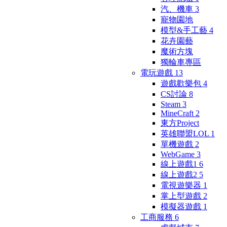
汽、機車
3
寵物園地
模型&手工藝
4
花卉園藝
魔術方塊
獨輪車專區
電玩遊戲
13
遊戲歡樂包
4
CS討論
8
Steam
3
MineCraft
2
東方Project
英雄聯盟LOL
1
單機遊戲
2
WebGame
3
線上遊戲1
6
線上遊戲2
5
電視遊樂器
1
掌上型遊戲
2
模擬器遊戲
1
工商服務
6