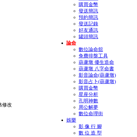
購買金幣
發送簡訊
預約簡訊
發送記錄
好友通訊
罐頭簡訊
論命
數位論命舘
免費排盤工具
葫蘆墩 優生造命
葫蘆墩 八字命書
影音論命(葫蘆墩)
影音占卜(葫蘆墩)
購買金幣
星座分析
孔明神數
周公解夢
數位命理街
娛樂
影 像 行 腳
數 位 造 型