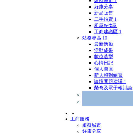
虛擬城市
7
好康分享
新品販售
二手拍賣
1
租屋&找屋
工商建議區
1
站務專區
10
最新活動
活動成果
數位造型
心情日記
個人圖庫
新人報到練習
論壇問題建議
1
榮會及電子報討論
»
工商服務
虛擬城市
好康分享