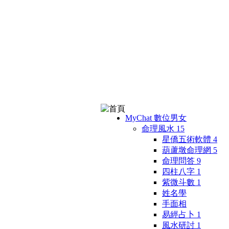
MyChat 數位男女
命理風水
15
星僑五術軟體
4
葫蘆墩命理網
5
命理問答
9
四柱八字
1
紫微斗數
1
姓名學
手面相
易經占卜
1
風水研討
1