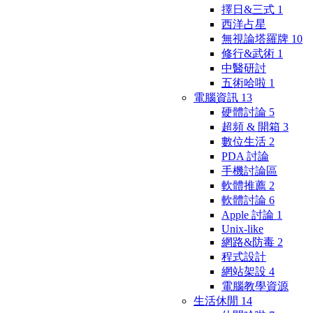
擇日&三式
1
西洋占星
無視論塔羅牌
10
修行&武術
1
中醫研討
五術哈啦
1
電腦資訊
13
硬體討論
5
超頻 & 開箱
3
數位生活
2
PDA 討論
手機討論區
軟體推薦
2
軟體討論
6
Apple 討論
1
Unix-like
網路&防毒
2
程式設計
網站架設
4
電腦教學資源
生活休閒
14