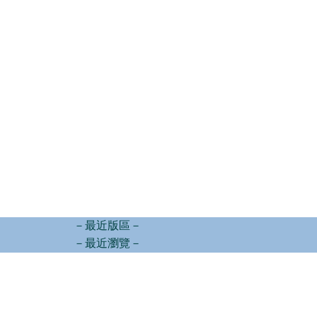
－最近版區－
－最近瀏覽－