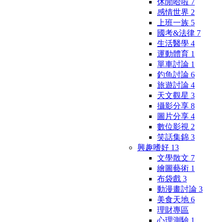
休閒哈啦
7
感情世界
2
上班一族
5
國考&法律
7
生活醫學
4
運動體育
1
單車討論
1
釣魚討論
6
旅遊討論
4
天文觀星
3
攝影分享
8
圖片分享
4
數位影視
2
笑話集錦
3
興趣嗜好
13
文學散文
7
繪圖藝術
1
布袋戲
3
動漫畫討論
3
美食天地
6
理財專區
心理測驗
1