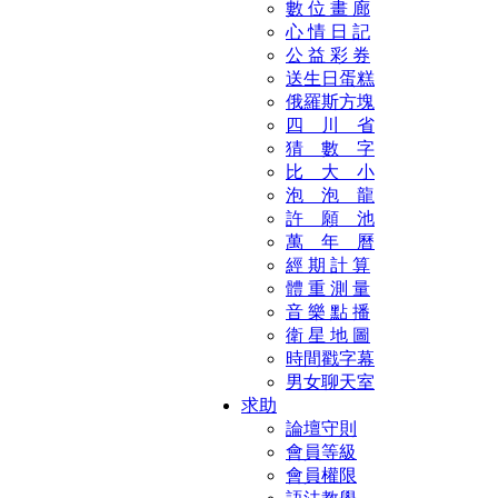
數 位 畫 廊
心 情 日 記
公 益 彩 券
送生日蛋糕
俄羅斯方塊
四 川 省
猜 數 字
比 大 小
泡 泡 龍
許 願 池
萬 年 曆
經 期 計 算
體 重 測 量
音 樂 點 播
衛 星 地 圖
時間戳字幕
男女聊天室
求助
論壇守則
會員等級
會員權限