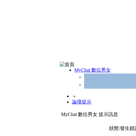
MyChat 數位男女
»
論壇提示
MyChat 數位男女 提示訊息
狀態:發生錯誤