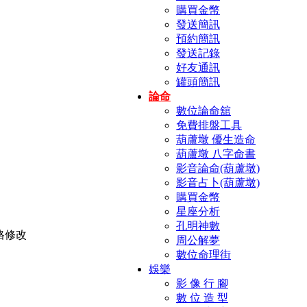
購買金幣
發送簡訊
預約簡訊
發送記錄
好友通訊
罐頭簡訊
論命
數位論命舘
免費排盤工具
葫蘆墩 優生造命
葫蘆墩 八字命書
影音論命(葫蘆墩)
影音占卜(葫蘆墩)
購買金幣
星座分析
孔明神數
周公解夢
數位命理街
娛樂
影 像 行 腳
數 位 造 型