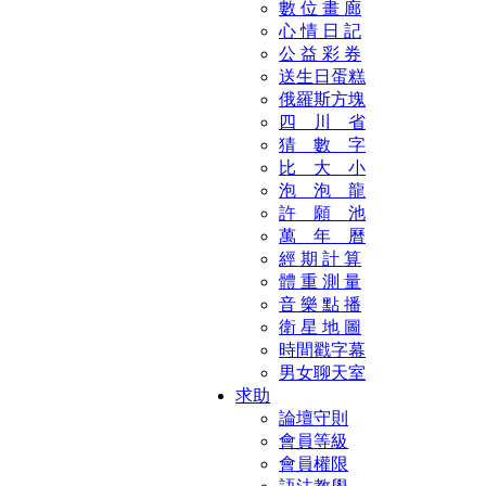
數 位 畫 廊
心 情 日 記
公 益 彩 券
送生日蛋糕
俄羅斯方塊
四 川 省
猜 數 字
比 大 小
泡 泡 龍
許 願 池
萬 年 曆
經 期 計 算
體 重 測 量
音 樂 點 播
衛 星 地 圖
時間戳字幕
男女聊天室
求助
論壇守則
會員等級
會員權限