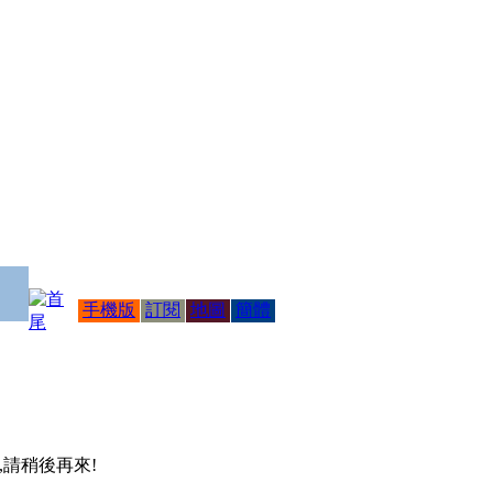
手機版
訂閱
地圖
簡體
 ,請稍後再來!