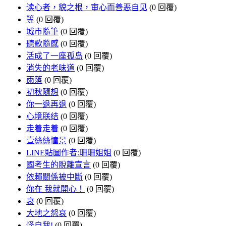
读心者，貌之根，审心而善恶自见
(0 回覆)
等
(0 回覆)
城市隨筆
(0 回覆)
聽歌隨感
(0 回覆)
活成了一座孤岛
(0 回覆)
消失的老味道
(0 回覆)
雨落
(0 回覆)
初秋隨想
(0 回覆)
你一退再退
(0 回覆)
心境联结
(0 回覆)
走着走着
(0 回覆)
壹絲絲憧景
(0 回覆)
LINE貼圖作者:珊珊姐姐
(0 回覆)
國考生的脫離宣言
(0 回覆)
依賴關係被中斷
(0 回覆)
你在 我就開心！
(0 回覆)
哀
(0 回覆)
大地之怨哀
(0 回覆)
怪自我!
(0 回覆)