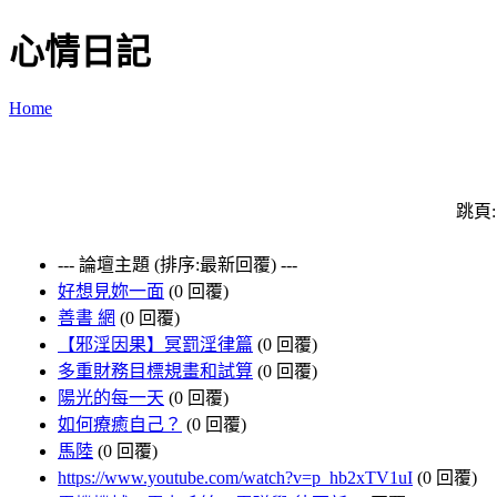
心情日記
Home
跳頁
--- 論壇主題 (排序:最新回覆) ---
好想見妳一面
(0 回覆)
善書 網
(0 回覆)
【邪淫因果】冥罰淫律篇
(0 回覆)
多重財務目標規畫和試算
(0 回覆)
陽光的每一天
(0 回覆)
如何療癒自己？
(0 回覆)
馬陸
(0 回覆)
https://www.youtube.com/watch?v=p_hb2xTV1uI
(0 回覆)