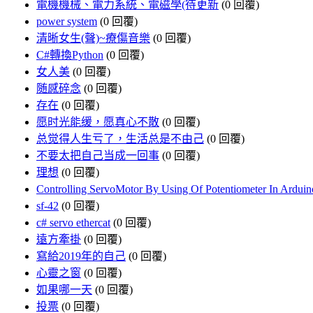
電機機械、電力系統、電磁學(待更新
(0 回覆)
power system
(0 回覆)
清晰女生(聲)~療傷音樂
(0 回覆)
C#轉換Python
(0 回覆)
女人美
(0 回覆)
随感碎念
(0 回覆)
存在
(0 回覆)
愿时光能缓，愿真心不散
(0 回覆)
总觉得人生亏了，生活总是不由己
(0 回覆)
不要太把自己当成一回事
(0 回覆)
理想
(0 回覆)
Controlling ServoMotor By Using Of Potentiometer In Arduin
sf-42
(0 回覆)
c# servo ethercat
(0 回覆)
遠方牽掛
(0 回覆)
寫給2019年的自己
(0 回覆)
心靈之窗
(0 回覆)
如果哪一天
(0 回覆)
投票
(0 回覆)