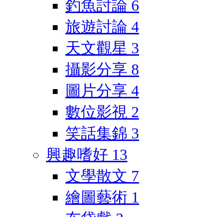
釣魚討論
6
旅遊討論
4
天文觀星
3
攝影分享
8
圖片分享
4
數位影視
2
笑話集錦
3
興趣嗜好
13
文學散文
7
繪圖藝術
1