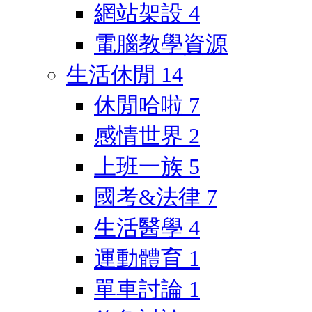
網站架設
4
電腦教學資源
生活休閒
14
休閒哈啦
7
感情世界
2
上班一族
5
國考&法律
7
生活醫學
4
運動體育
1
單車討論
1