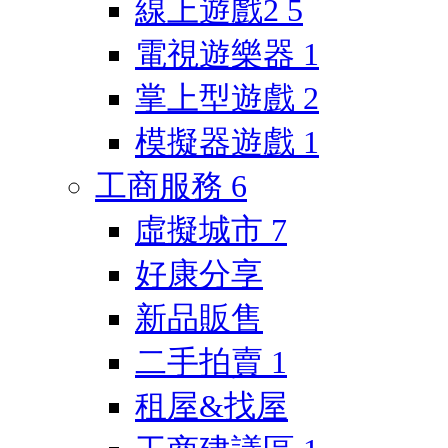
線上遊戲2
5
電視遊樂器
1
掌上型遊戲
2
模擬器遊戲
1
工商服務
6
虛擬城市
7
好康分享
新品販售
二手拍賣
1
租屋&找屋