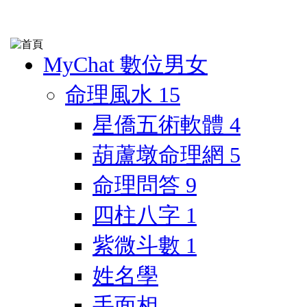
MyChat 數位男女
命理風水
15
星僑五術軟體
4
葫蘆墩命理網
5
命理問答
9
四柱八字
1
紫微斗數
1
姓名學
手面相