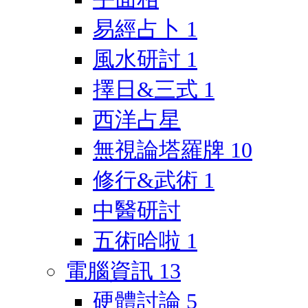
易經占卜
1
風水研討
1
擇日&三式
1
西洋占星
無視論塔羅牌
10
修行&武術
1
中醫研討
五術哈啦
1
電腦資訊
13
硬體討論
5