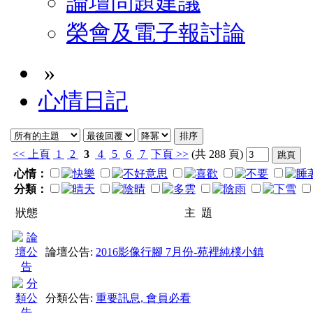
論壇問題建議
榮會及電子報討論
»
心情日記
<<
上頁
1
2
3
4
5
6
7
下頁
>>
(共 288 頁)
心情：
分類：
狀態
主 題
論壇公告:
2016影像行腳 7月份-苑裡純樸小鎮
分類公告:
重要訊息, 會員必看