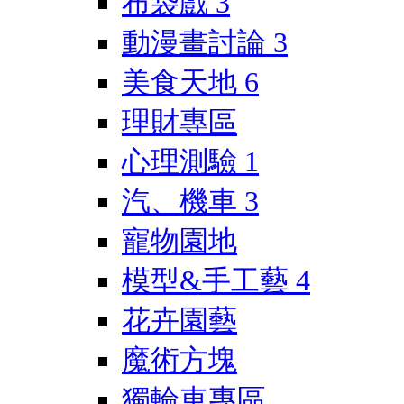
布袋戲
3
動漫畫討論
3
美食天地
6
理財專區
心理測驗
1
汽、機車
3
寵物園地
模型&手工藝
4
花卉園藝
魔術方塊
獨輪車專區