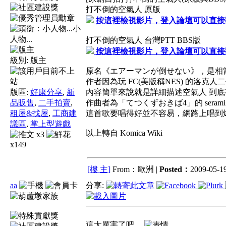
打不倒的空氣人 原版
按這裡檢視影片，登入論壇可以直接
小
人物...
打不倒的空氣人 台灣PTT BBS版
按這裡檢視影片，登入論壇可以直接
級別:
版主
原名《エアーマンが倒せない》，是相
作者因為玩 FC(美版稱NES) 的洛克人
版區:
好康分享
,
新
內容簡單來說就是詳細描述空氣人 到
品販售
,
二手拍賣
,
作曲者為「てつくずおきば4」的 seramik
租屋&找屋
,
工商建
這首歌要唱得好並不容易，網路上唱到
議區
,
掌上型遊戲
以上轉自 Komica Wiki
x3
x149
[樓 主]
From：歐洲 |
Posted：
2009-05-19
aa
分享:
這太厲害了吧....