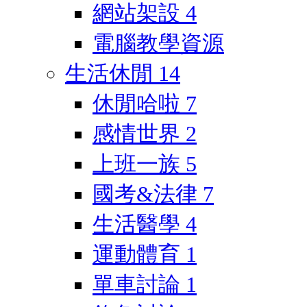
網站架設
4
電腦教學資源
生活休閒
14
休閒哈啦
7
感情世界
2
上班一族
5
國考&法律
7
生活醫學
4
運動體育
1
單車討論
1