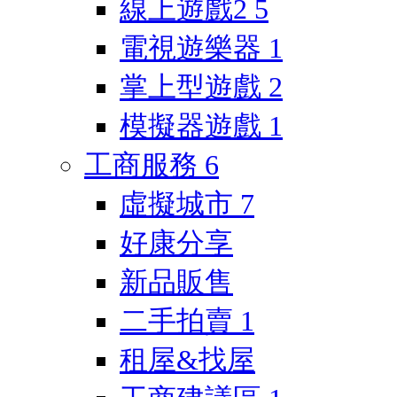
線上遊戲2
5
電視遊樂器
1
掌上型遊戲
2
模擬器遊戲
1
工商服務
6
虛擬城市
7
好康分享
新品販售
二手拍賣
1
租屋&找屋