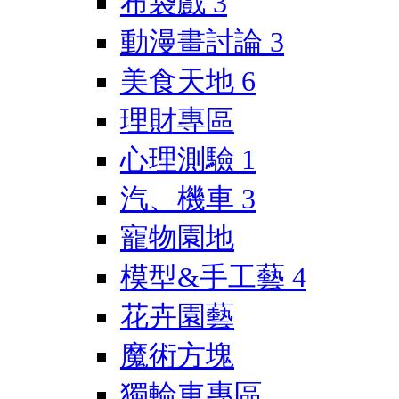
布袋戲
3
動漫畫討論
3
美食天地
6
理財專區
心理測驗
1
汽、機車
3
寵物園地
模型&手工藝
4
花卉園藝
魔術方塊
獨輪車專區