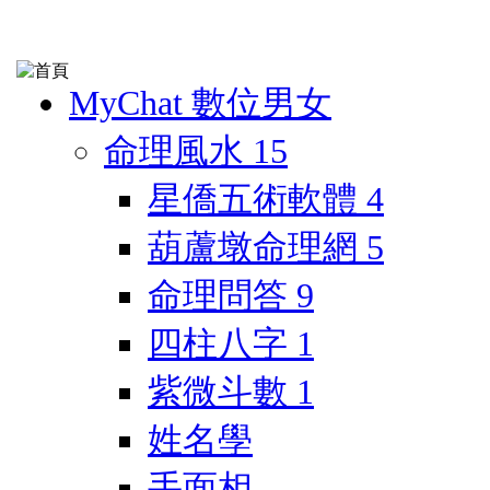
MyChat 數位男女
命理風水
15
星僑五術軟體
4
葫蘆墩命理網
5
命理問答
9
四柱八字
1
紫微斗數
1
姓名學
手面相