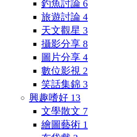
釣魚討論
6
旅遊討論
4
天文觀星
3
攝影分享
8
圖片分享
4
數位影視
2
笑話集錦
3
興趣嗜好
13
文學散文
7
繪圖藝術
1