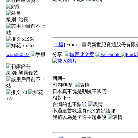
級別:
站長
x1964
[1 樓]
From：臺灣新世紀資通股份有限公
x5263
wood80523
分享:
級別:
初露鋒芒
阿阿~
司勾咿捏!
日本真不愧是動慢王國阿
x0
相對下~
x72
台灣的也不錯啦
不過這首歌還真他X的好聽耶
我還以為是卡通主題曲說