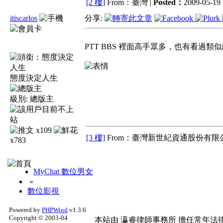
[2 樓]
From：臺灣 |
Posted：
2009-05-19 
itiscarlos
分享:
PTT BBS 裡面高手眾多，也有看過類
態度決定人生
級別:
總版主
x109
[3 樓]
From：臺灣新世紀資通股份有限公
x783
MyChat 數位男女
»
數位影視
Powered by
PHPWind
v1.3.6
Copyright © 2003-04
本站由
瀛睿律師事務所
擔任常年法律