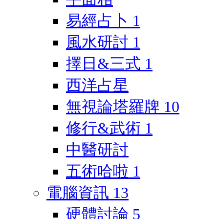
易經占卜
1
風水研討
1
擇日&三式
1
西洋占星
無視論塔羅牌
10
修行&武術
1
中醫研討
五術哈啦
1
電腦資訊
13
硬體討論
5