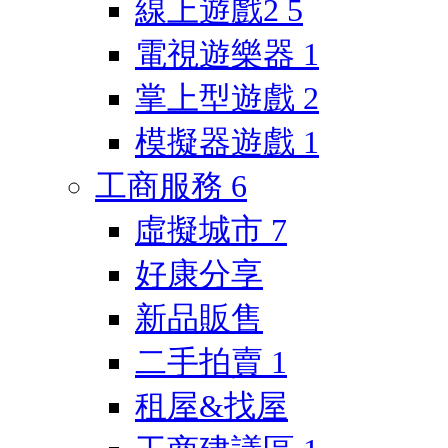
線上遊戲2
5
電視遊樂器
1
掌上型遊戲
2
模擬器遊戲
1
工商服務
6
虛擬城市
7
好康分享
新品販售
二手拍賣
1
租屋&找屋