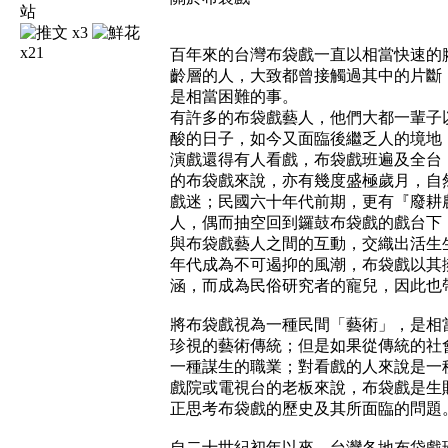
x3
x21
百年來的台灣布袋戲一直以相當快速的
齡層的人，大致都曾接觸過其中的片斷
是相當困難的事。
有許多的布袋戲藝人，他們大都一輩子
酸的日子，如今又面臨後繼乏人的境地
演戲還得有人看戲，布袋戲班遍及全台
的布袋戲來說，亦有幾度盛極歲月，自
戲迷；民國六十年代前期，更有『廢耕
人，偶而抽空回到鑼鼓布袋戲的戲台下
與布袋戲藝人之間的互動，交織出活生
年代成為不可遏抑的風潮，布袋戲以其
涵，而成為民俗研究者的寵兒，因此也
將布袋戲視為一種民間「藝術」，是相
珍視的藝術傳統；但是如果從傳統的社
一種謀生的職業；對看戲的人來說是一
戲院或電視台的老板來說，布袋戲是生
正思考布袋戲的歷史及其所面臨的問題
自二十世紀初年以來，台灣各地布袋戲