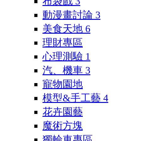
布袋戲
3
動漫畫討論
3
美食天地
6
理財專區
心理測驗
1
汽、機車
3
寵物園地
模型&手工藝
4
花卉園藝
魔術方塊
獨輪車專區