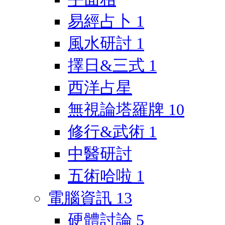
易經占卜
1
風水研討
1
擇日&三式
1
西洋占星
無視論塔羅牌
10
修行&武術
1
中醫研討
五術哈啦
1
電腦資訊
13
硬體討論
5