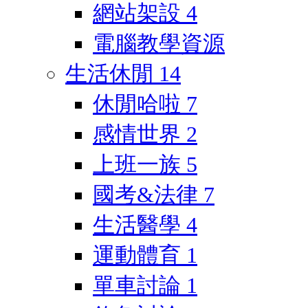
網站架設
4
電腦教學資源
生活休閒
14
休閒哈啦
7
感情世界
2
上班一族
5
國考&法律
7
生活醫學
4
運動體育
1
單車討論
1