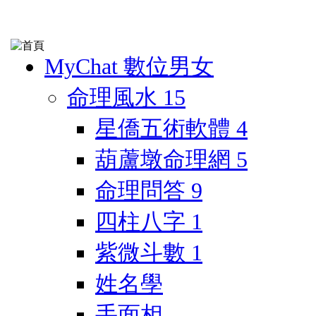
MyChat 數位男女
命理風水
15
星僑五術軟體
4
葫蘆墩命理網
5
命理問答
9
四柱八字
1
紫微斗數
1
姓名學
手面相