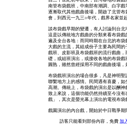
南管布袋戲班，中南部有潮調、白字戲
逐漸取代其他戲曲後場，開啟了北管布
會，到西元一九三○年代，戲界名家並
談布袋戲早期的變遷，有人討論到台北
這是以傳統地方戲曲的分類來看布袋戲
遍及全台各地：而同時期在台北的布袋
大戲的主流，其組成份子主要為民間的
戲班、皮影班及布袋戲班的流行戲曲，
礎，或組班演出，或接收各地的布袋戲
圓熟，雖然曾經採用不同的戲曲後場，
布袋戲班演出的場合很多，凡是神明聖
聯繫地方上的感情。民間遇有喜慶，如
高潮。傳統上，布袋戲的演出是以酬神
致上來說，這個功能仍然持續至今沒有
戲」，其次是螢光幕上演出的電視布袋
戲園演出的內台戲，開始於中日戰爭期間
訪客只能看到部份內容，免費
加