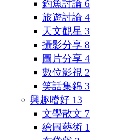
釣魚討論
6
旅遊討論
4
天文觀星
3
攝影分享
8
圖片分享
4
數位影視
2
笑話集錦
3
興趣嗜好
13
文學散文
7
繪圖藝術
1