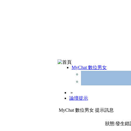
MyChat 數位男女
»
論壇提示
MyChat 數位男女 提示訊息
狀態:發生錯誤