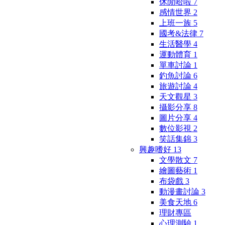
休閒哈啦
7
感情世界
2
上班一族
5
國考&法律
7
生活醫學
4
運動體育
1
單車討論
1
釣魚討論
6
旅遊討論
4
天文觀星
3
攝影分享
8
圖片分享
4
數位影視
2
笑話集錦
3
興趣嗜好
13
文學散文
7
繪圖藝術
1
布袋戲
3
動漫畫討論
3
美食天地
6
理財專區
心理測驗
1