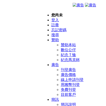
您尚未
登入
註冊
忘記密碼
搜尋
贊助
贊助本站
數位公仔
紀念Ｔ恤
紀念馬克杯
廣告
刊登廣告
廣告價格
線上申請刊登
用雅幣刊登
免費刊登
目前客戶
簡訊
簡訊說明