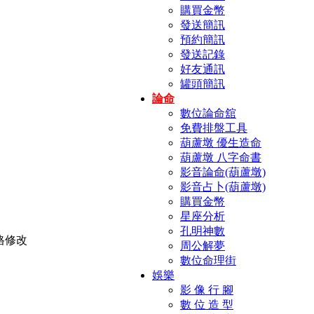
購買金幣
發送簡訊
預約簡訊
發送記錄
好友通訊
罐頭簡訊
論命
數位論命舘
免費排盤工具
葫蘆墩 優生造命
葫蘆墩 八字命書
影音論命(葫蘆墩)
影音占卜(葫蘆墩)
購買金幣
星座分析
孔明神數
周公解夢
數位命理街
娛樂
影 像 行 腳
數 位 造 型