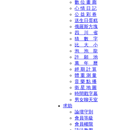
數 位 畫 廊
心 情 日 記
公 益 彩 券
送生日蛋糕
俄羅斯方塊
四 川 省
猜 數 字
比 大 小
泡 泡 龍
許 願 池
萬 年 曆
經 期 計 算
體 重 測 量
音 樂 點 播
衛 星 地 圖
時間戳字幕
男女聊天室
求助
論壇守則
會員等級
會員權限