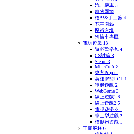
汽、機車
3
寵物園地
模型&手工藝
4
花卉園藝
魔術方塊
獨輪車專區
電玩遊戲
13
遊戲歡樂包
4
CS討論
8
Steam
3
MineCraft
2
東方Project
英雄聯盟LOL
1
單機遊戲
2
WebGame
3
線上遊戲1
6
線上遊戲2
5
電視遊樂器
1
掌上型遊戲
2
模擬器遊戲
1
工商服務
6