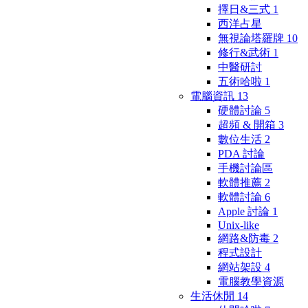
擇日&三式
1
西洋占星
無視論塔羅牌
10
修行&武術
1
中醫研討
五術哈啦
1
電腦資訊
13
硬體討論
5
超頻 & 開箱
3
數位生活
2
PDA 討論
手機討論區
軟體推薦
2
軟體討論
6
Apple 討論
1
Unix-like
網路&防毒
2
程式設計
網站架設
4
電腦教學資源
生活休閒
14