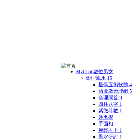
MyChat 數位男女
命理風水
15
星僑五術軟體
4
葫蘆墩命理網
5
命理問答
9
四柱八字
1
紫微斗數
1
姓名學
手面相
易經占卜
1
風水研討
1