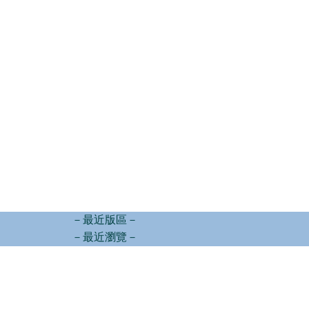
－最近版區－
－最近瀏覽－