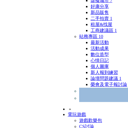
虛擬城市
7
好康分享
新品販售
二手拍賣
1
租屋&找屋
工商建議區
1
站務專區
10
最新活動
活動成果
數位造型
心情日記
個人圖庫
新人報到練習
論壇問題建議
1
榮會及電子報討論
»
電玩遊戲
遊戲歡樂包
CS討論