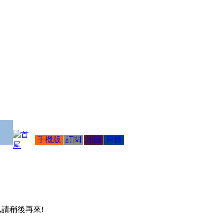
手機版
訂閱
地圖
簡體
 ,請稍後再來!