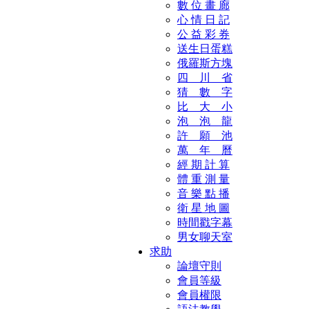
數 位 畫 廊
心 情 日 記
公 益 彩 券
送生日蛋糕
俄羅斯方塊
四 川 省
猜 數 字
比 大 小
泡 泡 龍
許 願 池
萬 年 曆
經 期 計 算
體 重 測 量
音 樂 點 播
衛 星 地 圖
時間戳字幕
男女聊天室
求助
論壇守則
會員等級
會員權限