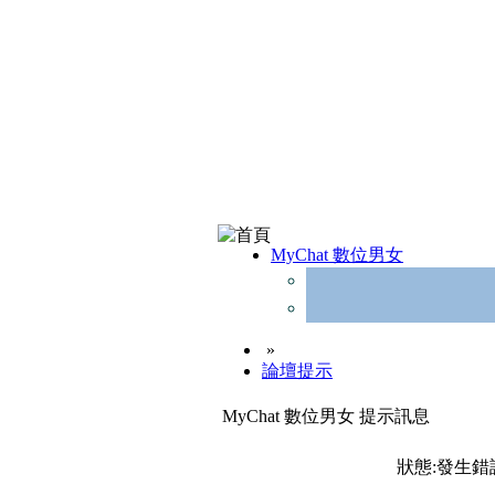
MyChat 數位男女
»
論壇提示
MyChat 數位男女 提示訊息
狀態:發生錯誤