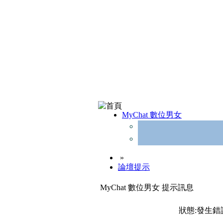
MyChat 數位男女
»
論壇提示
MyChat 數位男女 提示訊息
狀態:發生錯誤