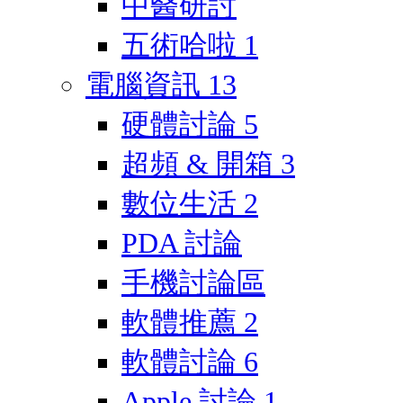
中醫研討
五術哈啦
1
電腦資訊
13
硬體討論
5
超頻 & 開箱
3
數位生活
2
PDA 討論
手機討論區
軟體推薦
2
軟體討論
6
Apple 討論
1