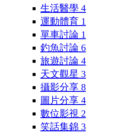
生活醫學
4
運動體育
1
單車討論
1
釣魚討論
6
旅遊討論
4
天文觀星
3
攝影分享
8
圖片分享
4
數位影視
2
笑話集錦
3