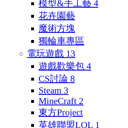
模型&手工藝
4
花卉園藝
魔術方塊
獨輪車專區
電玩遊戲
13
遊戲歡樂包
4
CS討論
8
Steam
3
MineCraft
2
東方Project
英雄聯盟LOL
1