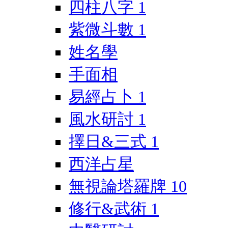
四柱八字
1
紫微斗數
1
姓名學
手面相
易經占卜
1
風水研討
1
擇日&三式
1
西洋占星
無視論塔羅牌
10
修行&武術
1