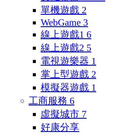
單機遊戲
2
WebGame
3
線上遊戲1
6
線上遊戲2
5
電視遊樂器
1
掌上型遊戲
2
模擬器遊戲
1
工商服務
6
虛擬城市
7
好康分享