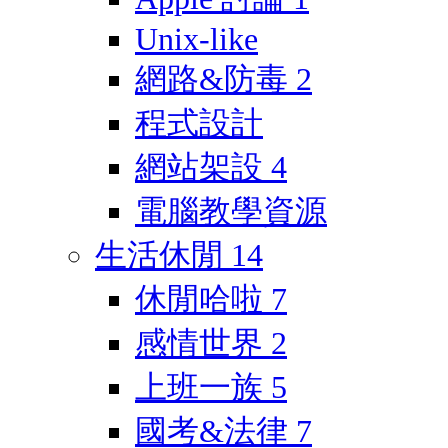
Unix-like
網路&防毒
2
程式設計
網站架設
4
電腦教學資源
生活休閒
14
休閒哈啦
7
感情世界
2
上班一族
5
國考&法律
7