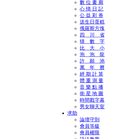
數 位 畫 廊
心 情 日 記
公 益 彩 券
送生日蛋糕
俄羅斯方塊
四 川 省
猜 數 字
比 大 小
泡 泡 龍
許 願 池
萬 年 曆
經 期 計 算
體 重 測 量
音 樂 點 播
衛 星 地 圖
時間戳字幕
男女聊天室
求助
論壇守則
會員等級
會員權限