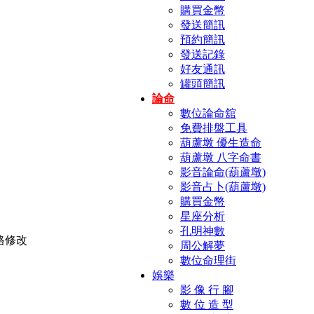
購買金幣
發送簡訊
預約簡訊
發送記錄
好友通訊
罐頭簡訊
論命
數位論命舘
免費排盤工具
葫蘆墩 優生造命
葫蘆墩 八字命書
影音論命(葫蘆墩)
影音占卜(葫蘆墩)
購買金幣
星座分析
孔明神數
周公解夢
數位命理街
娛樂
影 像 行 腳
數 位 造 型