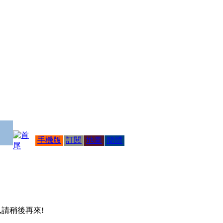
手機版
訂閱
地圖
簡體
 ,請稍後再來!