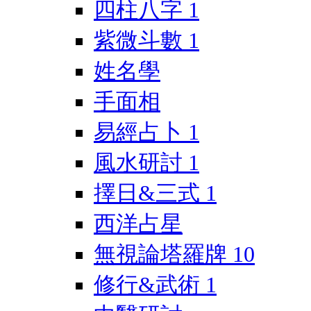
四柱八字
1
紫微斗數
1
姓名學
手面相
易經占卜
1
風水研討
1
擇日&三式
1
西洋占星
無視論塔羅牌
10
修行&武術
1