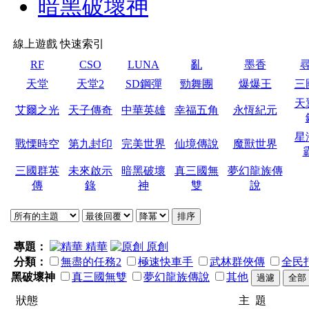
暗黑破壞神
線上遊戲 快速索引
RF
CSO
LUNA
亂
墨香
天堂
天堂2
SD鋼彈
勁舞團
爆爆王
三
天
艾爾之光
天子傳奇
中華英雄
幸福五角
永恆紀元
星
戰慄時空
第九封印
完美世界
仙境傳說
魔獸世界
三國群英
未來啟示
暗黑破壞
真三國無
夢幻龍族傳
傳
錄
神
雙
說
專題：
精華
原創
分類：
無盡的任務2
極速快車手
武林群俠傳
全民
黑破壞神
真三國無雙
夢幻龍族傳說
其他
狀態
主 題