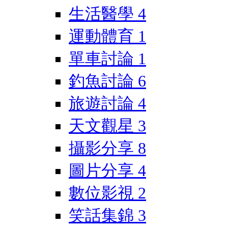
生活醫學
4
運動體育
1
單車討論
1
釣魚討論
6
旅遊討論
4
天文觀星
3
攝影分享
8
圖片分享
4
數位影視
2
笑話集錦
3