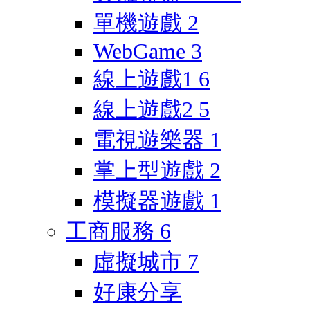
單機遊戲
2
WebGame
3
線上遊戲1
6
線上遊戲2
5
電視遊樂器
1
掌上型遊戲
2
模擬器遊戲
1
工商服務
6
虛擬城市
7
好康分享