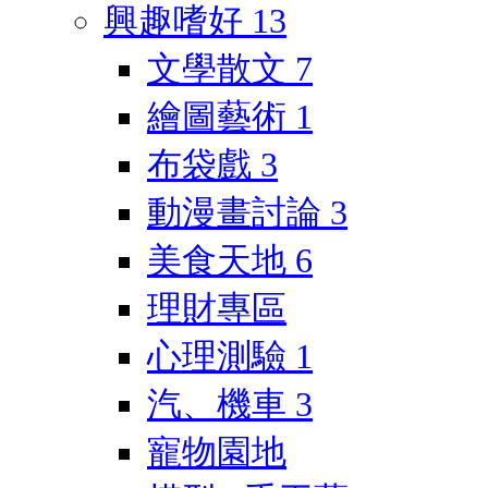
興趣嗜好
13
文學散文
7
繪圖藝術
1
布袋戲
3
動漫畫討論
3
美食天地
6
理財專區
心理測驗
1
汽、機車
3
寵物園地