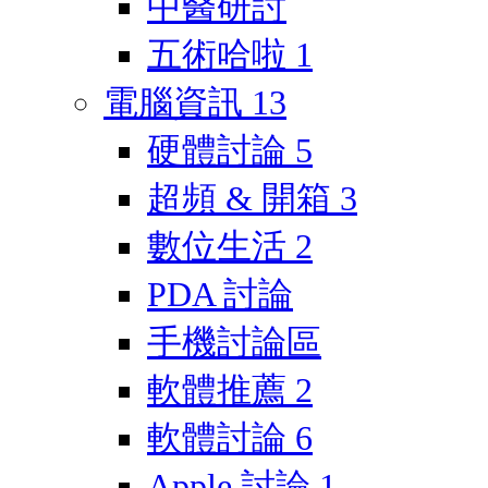
中醫研討
五術哈啦
1
電腦資訊
13
硬體討論
5
超頻 & 開箱
3
數位生活
2
PDA 討論
手機討論區
軟體推薦
2
軟體討論
6
Apple 討論
1