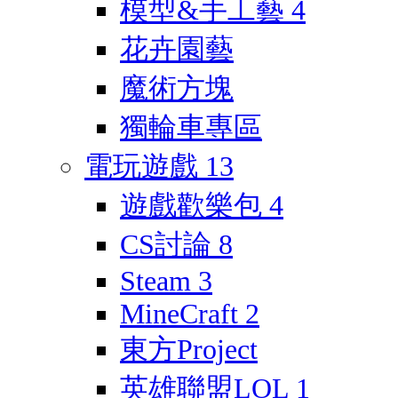
模型&手工藝
4
花卉園藝
魔術方塊
獨輪車專區
電玩遊戲
13
遊戲歡樂包
4
CS討論
8
Steam
3
MineCraft
2
東方Project
英雄聯盟LOL
1