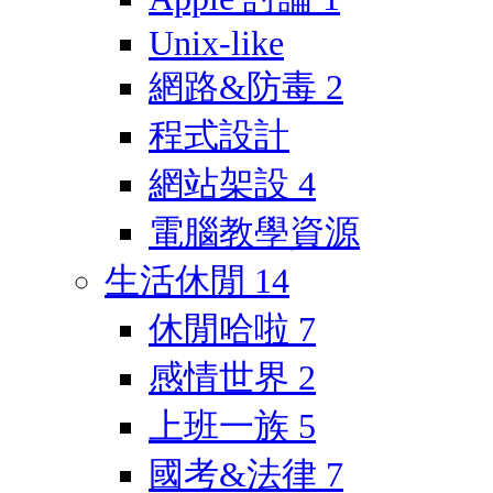
Unix-like
網路&防毒
2
程式設計
網站架設
4
電腦教學資源
生活休閒
14
休閒哈啦
7
感情世界
2
上班一族
5
國考&法律
7