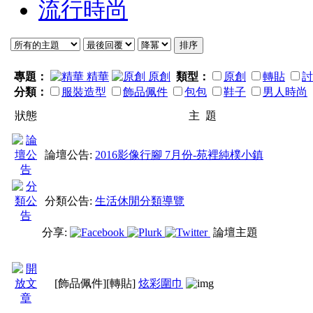
流行時尚
專題：
精華
原創
類型：
原創
轉貼
討
分類：
服裝造型
飾品佩件
包包
鞋子
男人時尚
狀態
主 題
論壇公告:
2016影像行腳 7月份-苑裡純樸小鎮
分類公告:
生活休閒分類導覽
分享:
論壇主題
[飾品佩件]
[轉貼]
炫彩圍巾