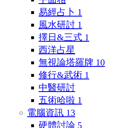
易經占卜
1
風水研討
1
擇日&三式
1
西洋占星
無視論塔羅牌
10
修行&武術
1
中醫研討
五術哈啦
1
電腦資訊
13
硬體討論
5