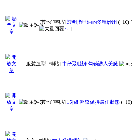
[其他]
[轉貼]
透明指甲油的多種妙用
(+10)
[
]
1
2
[服裝造型]
[轉貼]
牛仔緊腿褲 勾勒誘人美腿
[其他]
[轉貼]
15招! 輕鬆保持最佳狀態
(+10)