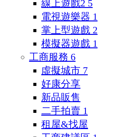
線上遊戲2
5
電視遊樂器
1
掌上型遊戲
2
模擬器遊戲
1
工商服務
6
虛擬城市
7
好康分享
新品販售
二手拍賣
1
租屋&找屋