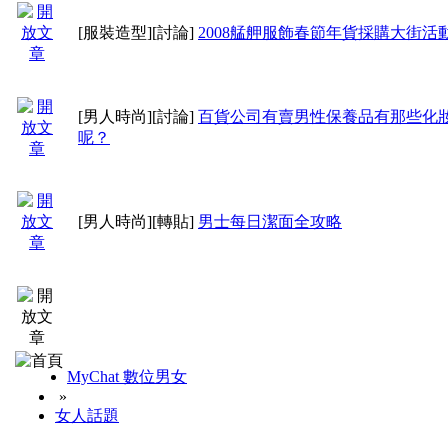
[服裝造型]
[討論]
2008艋舺服飾春節年貨採購大街活
[男人時尚]
[討論]
百貨公司有賣男性保養品有那些化
呢？
[男人時尚]
[轉貼]
男士每日潔面全攻略
MyChat 數位男女
»
女人話題