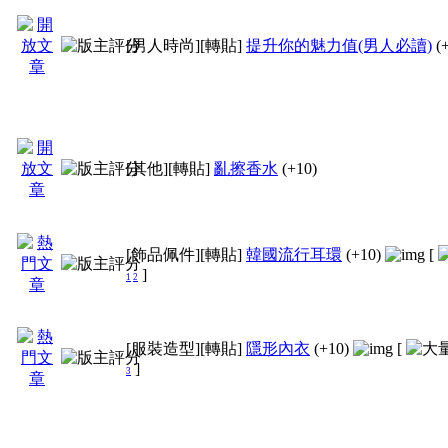
[男人時尚]
[轉貼]
提升你的魅力值(男人必讀)
(
[其他]
[轉貼]
亂擦香水
(+10)
[飾品佩件]
[轉貼]
韓國流行耳環
(+10)
[
]
1
2
[服裝造型]
[轉貼]
隱形內衣
(+10)
[
]
3