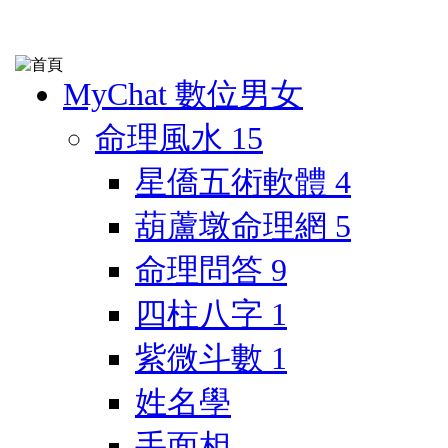
MyChat 數位男女
命理風水
15
星僑五術軟體
4
葫蘆墩命理網
5
命理問答
9
四柱八字
1
紫微斗數
1
姓名學
手面相