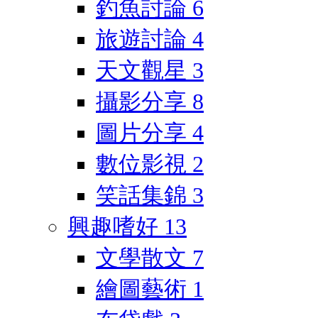
釣魚討論
6
旅遊討論
4
天文觀星
3
攝影分享
8
圖片分享
4
數位影視
2
笑話集錦
3
興趣嗜好
13
文學散文
7
繪圖藝術
1