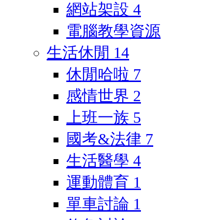
網站架設
4
電腦教學資源
生活休閒
14
休閒哈啦
7
感情世界
2
上班一族
5
國考&法律
7
生活醫學
4
運動體育
1
單車討論
1