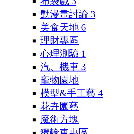
布袋戲
3
動漫畫討論
3
美食天地
6
理財專區
心理測驗
1
汽、機車
3
寵物園地
模型&手工藝
4
花卉園藝
魔術方塊
獨輪車專區