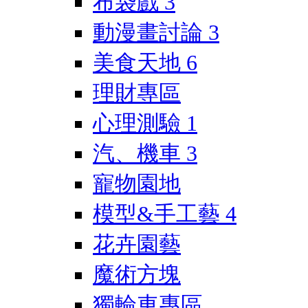
布袋戲
3
動漫畫討論
3
美食天地
6
理財專區
心理測驗
1
汽、機車
3
寵物園地
模型&手工藝
4
花卉園藝
魔術方塊
獨輪車專區