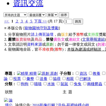
資訊交流
<<
1
2
3
4
5
下頁
>>
(共 17 頁)
≡ 本版公告 [
寵物園地守則及獎勵
]
1. 分享寵物照片
請上傳至論壇
，由
版主
給予
雅幣
或
支持度
獎
2.
嚴禁
販賣寵物
及
商品
，
禁發
廣告文
或
連結文
(
文章舉報連結
3. 文章請註明
資料來源
或
原創
；勿千篇一律發文或回文 (
勿灌
4. 寵物園地全區，皆
不准收費
(
雅幣
)；
本版為建議或經驗談，
專題：
精華
原創
子分類：
資訊
教養
論
投票
彙整
送養
協尋
相親
已解決
分類：
狗狗
喵喵
水族
鼠鼠
兔兔
兩棲爬蟲
狀態
主 題
論壇公告:
2016影像行腳 7月份-苑裡純樸小鎮