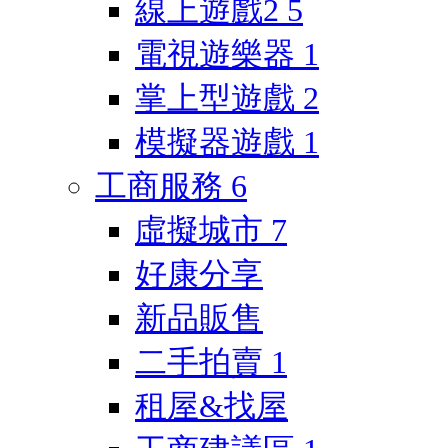
線上遊戲2
5
電視遊樂器
1
掌上型遊戲
2
模擬器遊戲
1
工商服務
6
虛擬城市
7
好康分享
新品販售
二手拍賣
1
租屋&找屋