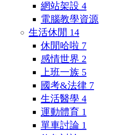
網站架設
4
電腦教學資源
生活休閒
14
休閒哈啦
7
感情世界
2
上班一族
5
國考&法律
7
生活醫學
4
運動體育
1
單車討論
1