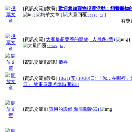
[資訊交流]
[教養]
歡迎參加寵物投票活動：飼養寵物
[
]
1
2
3
4
5
...
58
有獎
[資訊交流]
大家最想要養的寵物(1人最多2票)
[
]
1
2
3
4
5
...
14
[資訊交流]
[資訊]
恭喜
[資訊交流]
[教養]
10/21(五)-10/30(日) 「你…在哪
展」 故事屋即將準時開箱!!
[資訊交流]
[]
實用的設備(漏電斷路器)