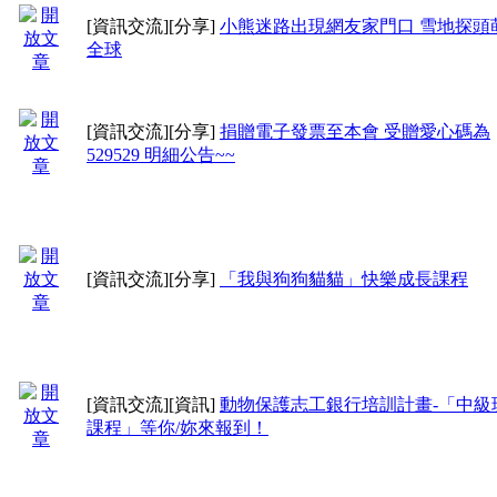
[資訊交流]
[分享]
小熊迷路出現網友家門口 雪地探頭
全球
[資訊交流]
[分享]
捐贈電子發票至本會 受贈愛心碼為
529529 明細公告~~
[資訊交流]
[分享]
「我與狗狗貓貓」快樂成長課程
[資訊交流]
[資訊]
動物保護志工銀行培訓計畫-「中級
課程」等你/妳來報到！