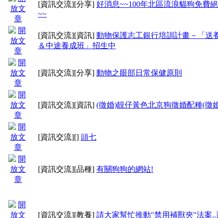
[資訊交流]
[分享]
好消息~~100年北區流浪貓狗免費
~~
[資訊交流]
[資訊]
動物保護志工銀行培訓計畫－「送
＆中途養成班」招生中
[資訊交流]
[分享]
動物之眼部日常保健原則
[資訊交流]
[資訊]
(徵婚)靚仔黃色北京狗徵婚配種(徵婚
[資訊交流]
[]
頭七
[資訊交流]
[品種]
有關狗狗的網站!
[資訊交流]
[教養]
請大家幫忙推動"禁用補獸夾"法案..拜