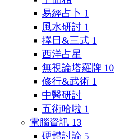
易經占卜
1
風水研討
1
擇日&三式
1
西洋占星
無視論塔羅牌
10
修行&武術
1
中醫研討
五術哈啦
1
電腦資訊
13
硬體討論
5