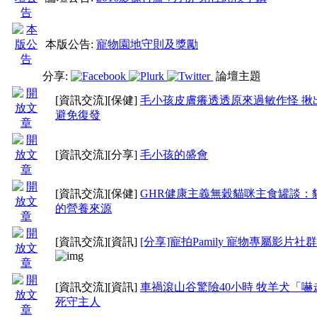
本版公告:
寵物園地守則及獎勵
分享:
論壇主題
[資訊交流]
[保健]
毛小孩皮膚癢透透原來過敏作怪 揪
避免復發
[資訊交流]
[分享]
毛小孩的盛會
[資訊交流]
[保健]
GHR健康主義無穀貓咪主食罐談：
的營養來源
[資訊交流]
[資訊]
[分享]寵拍Pamily 寵物專屬影片社群
[資訊交流]
[資訊]
車禍滾山谷驚險40小時 牧羊犬「嚇
死守主人