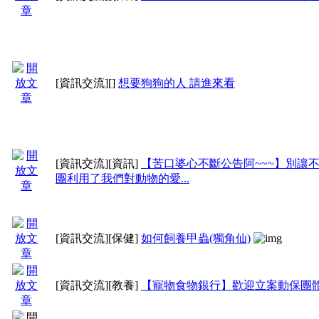
[資訊交流]
[]
想要狗狗的人 請進來看
[資訊交流]
[資訊]
【苦口婆心不斷公告阿~~~】別讓
團利用了我們對動物的愛...
[資訊交流]
[保健]
如何飼養甲蟲(獨角仙)
[資訊交流]
[教養]
【寵物食物銀行】歡迎立案動保團體