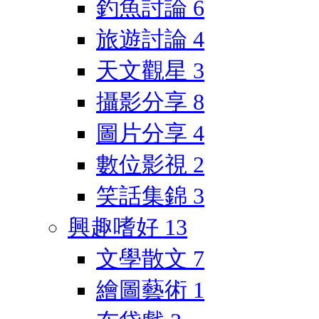
釣魚討論
6
旅遊討論
4
天文觀星
3
攝影分享
8
圖片分享
4
數位影視
2
笑話集錦
3
興趣嗜好
13
文學散文
7
繪圖藝術
1