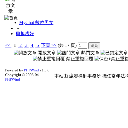
MyChat 數位男女
»
興趣嗜好
<<
1
2
3
4
5
下頁
>>
(共 17 頁)
開放文章
熱門文章
禁止重複回覆
Powered by
PHPWind
v1.3.6
Copyright © 2003-04
本站由
瀛睿律師事務所
擔任常年法律
PHPWind