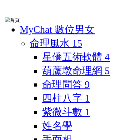
MyChat 數位男女
命理風水
15
星僑五術軟體
4
葫蘆墩命理網
5
命理問答
9
四柱八字
1
紫微斗數
1
姓名學
手面相