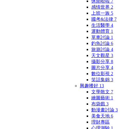
休閒哈啦
7
感情世界
2
上班一族
5
國考&法律
7
生活醫學
4
運動體育
1
單車討論
1
釣魚討論
6
旅遊討論
4
天文觀星
3
攝影分享
8
圖片分享
4
數位影視
2
笑話集錦
3
興趣嗜好
13
文學散文
7
繪圖藝術
1
布袋戲
3
動漫畫討論
3
美食天地
6
理財專區
心理測驗
1