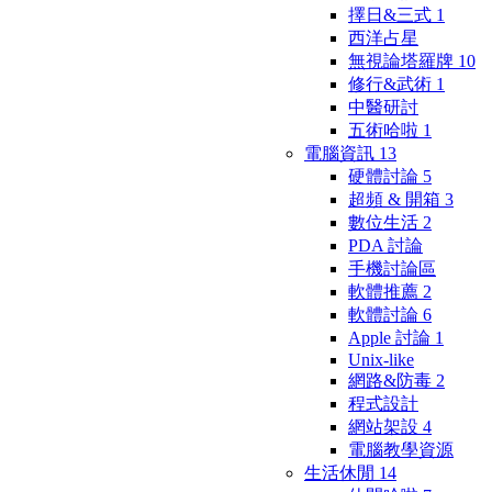
擇日&三式
1
西洋占星
無視論塔羅牌
10
修行&武術
1
中醫研討
五術哈啦
1
電腦資訊
13
硬體討論
5
超頻 & 開箱
3
數位生活
2
PDA 討論
手機討論區
軟體推薦
2
軟體討論
6
Apple 討論
1
Unix-like
網路&防毒
2
程式設計
網站架設
4
電腦教學資源
生活休閒
14