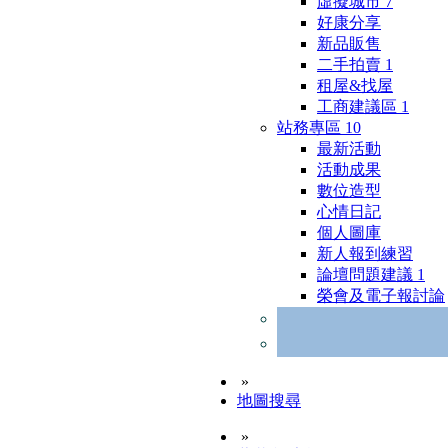
虛擬城市
7
好康分享
新品販售
二手拍賣
1
租屋&找屋
工商建議區
1
站務專區
10
最新活動
活動成果
數位造型
心情日記
個人圖庫
新人報到練習
論壇問題建議
1
榮會及電子報討論
»
地圖搜尋
»