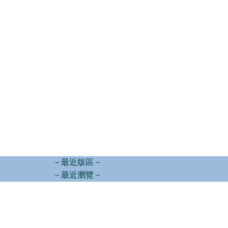
－最近版區－
－最近瀏覽－