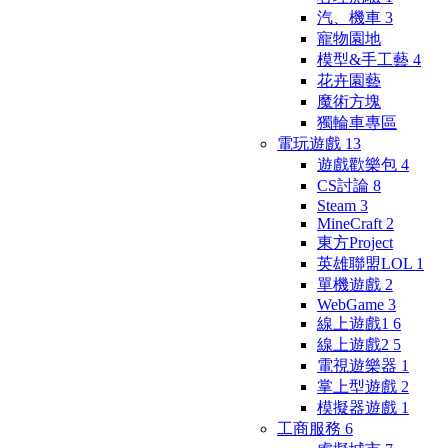
汽、機車
3
寵物園地
模型&手工藝
4
花卉園藝
魔術方塊
獨輪車專區
電玩遊戲
13
遊戲歡樂包
4
CS討論
8
Steam
3
MineCraft
2
東方Project
英雄聯盟LOL
1
單機遊戲
2
WebGame
3
線上遊戲1
6
線上遊戲2
5
電視遊樂器
1
掌上型遊戲
2
模擬器遊戲
1
工商服務
6