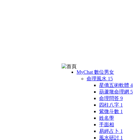
MyChat 數位男女
命理風水
15
星僑五術軟體
4
葫蘆墩命理網
5
命理問答
9
四柱八字
1
紫微斗數
1
姓名學
手面相
易經占卜
1
風水研討
1