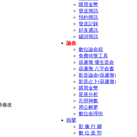
購買金幣
發送簡訊
預約簡訊
發送記錄
好友通訊
罐頭簡訊
論命
數位論命舘
免費排盤工具
葫蘆墩 優生造命
葫蘆墩 八字命書
影音論命(葫蘆墩)
影音占卜(葫蘆墩)
購買金幣
星座分析
孔明神數
周公解夢
數位命理街
娛樂
影 像 行 腳
數 位 造 型