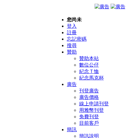
您尚未
登入
註冊
忘記密碼
搜尋
贊助
贊助本站
數位公仔
紀念Ｔ恤
紀念馬克杯
廣告
刊登廣告
廣告價格
線上申請刊登
用雅幣刊登
免費刊登
目前客戶
簡訊
簡訊說明