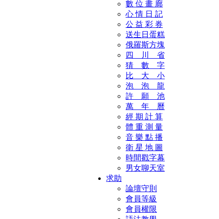
數 位 畫 廊
心 情 日 記
公 益 彩 券
送生日蛋糕
俄羅斯方塊
四 川 省
猜 數 字
比 大 小
泡 泡 龍
許 願 池
萬 年 曆
經 期 計 算
體 重 測 量
音 樂 點 播
衛 星 地 圖
時間戳字幕
男女聊天室
求助
論壇守則
會員等級
會員權限