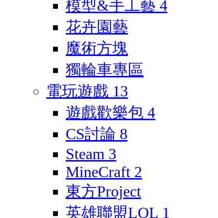
模型&手工藝
4
花卉園藝
魔術方塊
獨輪車專區
電玩遊戲
13
遊戲歡樂包
4
CS討論
8
Steam
3
MineCraft
2
東方Project
英雄聯盟LOL
1