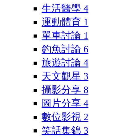
生活醫學
4
運動體育
1
單車討論
1
釣魚討論
6
旅遊討論
4
天文觀星
3
攝影分享
8
圖片分享
4
數位影視
2
笑話集錦
3