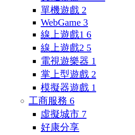
單機遊戲
2
WebGame
3
線上遊戲1
6
線上遊戲2
5
電視遊樂器
1
掌上型遊戲
2
模擬器遊戲
1
工商服務
6
虛擬城市
7
好康分享