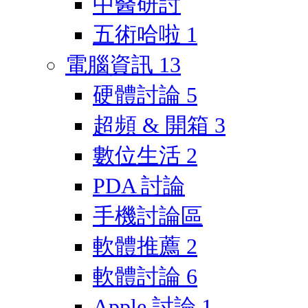
中醫研討
五術哈啦
1
電腦資訊
13
硬體討論
5
超頻 & 開箱
3
數位生活
2
PDA 討論
手機討論區
軟體推薦
2
軟體討論
6
Apple 討論
1