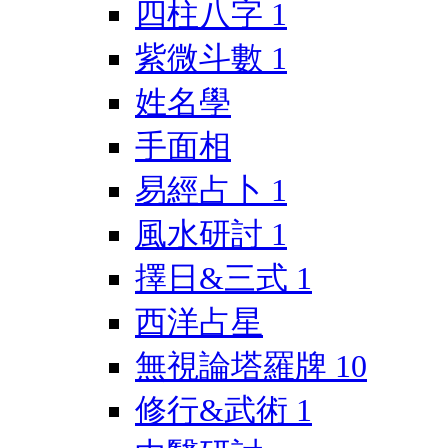
四柱八字
1
紫微斗數
1
姓名學
手面相
易經占卜
1
風水研討
1
擇日&三式
1
西洋占星
無視論塔羅牌
10
修行&武術
1