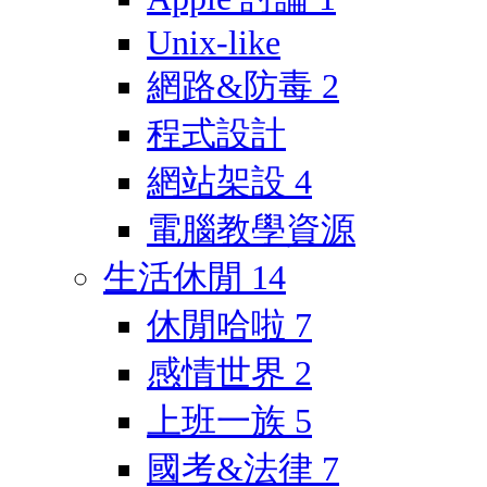
Unix-like
網路&防毒
2
程式設計
網站架設
4
電腦教學資源
生活休閒
14
休閒哈啦
7
感情世界
2
上班一族
5
國考&法律
7