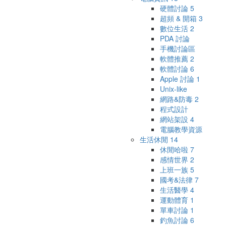
硬體討論
5
超頻 & 開箱
3
數位生活
2
PDA 討論
手機討論區
軟體推薦
2
軟體討論
6
Apple 討論
1
Unix-like
網路&防毒
2
程式設計
網站架設
4
電腦教學資源
生活休閒
14
休閒哈啦
7
感情世界
2
上班一族
5
國考&法律
7
生活醫學
4
運動體育
1
單車討論
1
釣魚討論
6