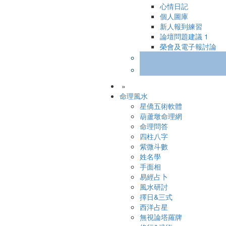
心情日記
個人圖庫
新人報到練習
論壇問題建議
1
榮會及電子報討論
»
命理風水
星僑五術軟體
葫蘆墩命理網
命理問答
四柱八字
紫微斗數
姓名學
手面相
易經占卜
風水研討
擇日&三式
西洋占星
無視論塔羅牌