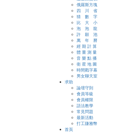
俄羅斯方塊
四 川 省
猜 數 字
比 大 小
泡 泡 龍
許 願 池
萬 年 曆
經 期 計 算
體 重 測 量
音 樂 點 播
衛 星 地 圖
時間戳字幕
男女聊天室
求助
論壇守則
會員等級
會員權限
語法教學
常見問題
最新活動
打工賺雅幣
首頁