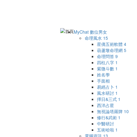
MyChat 數位男女
命理風水
15
星僑五術軟體
4
葫蘆墩命理網
5
命理問答
9
四柱八字
1
紫微斗數
1
姓名學
手面相
易經占卜
1
風水研討
1
擇日&三式
1
西洋占星
無視論塔羅牌
10
修行&武術
1
中醫研討
五術哈啦
1
電腦資訊
13