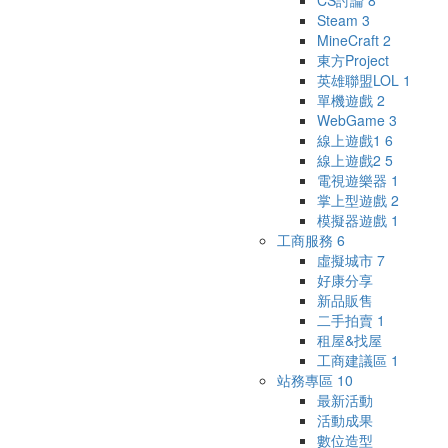
CS討論
8
Steam
3
MineCraft
2
東方Project
英雄聯盟LOL
1
單機遊戲
2
WebGame
3
線上遊戲1
6
線上遊戲2
5
電視遊樂器
1
掌上型遊戲
2
模擬器遊戲
1
工商服務
6
虛擬城市
7
好康分享
新品販售
二手拍賣
1
租屋&找屋
工商建議區
1
站務專區
10
最新活動
活動成果
數位造型