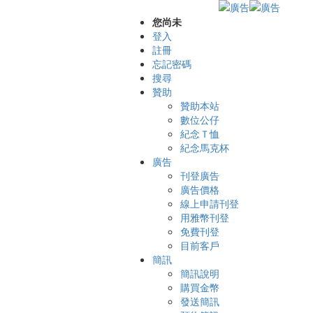
您尚未
登入
註冊
忘記密碼
搜尋
贊助
贊助本站
數位公仔
紀念Ｔ恤
紀念馬克杯
廣告
刊登廣告
廣告價格
線上申請刊登
用雅幣刊登
免費刊登
目前客戶
簡訊
簡訊說明
購買金幣
發送簡訊