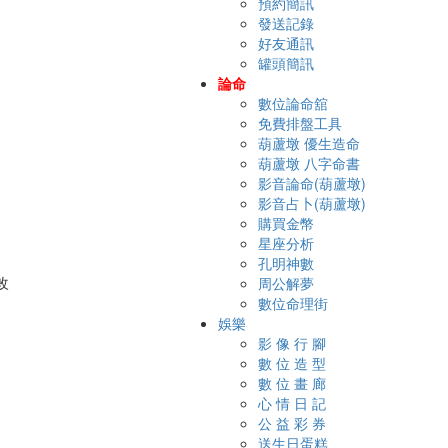
預約簡訊
發送記錄
好友通訊
罐頭簡訊
論命
數位論命舘
免費排盤工具
葫蘆墩 優生造命
葫蘆墩 八字命書
影音論命(葫蘆墩)
影音占卜(葫蘆墩)
購買金幣
星座分析
孔明神數
周公解夢
數位命理街
娛樂
影 像 行 腳
數 位 造 型
數 位 畫 廊
心 情 日 記
公 益 彩 券
送生日蛋糕