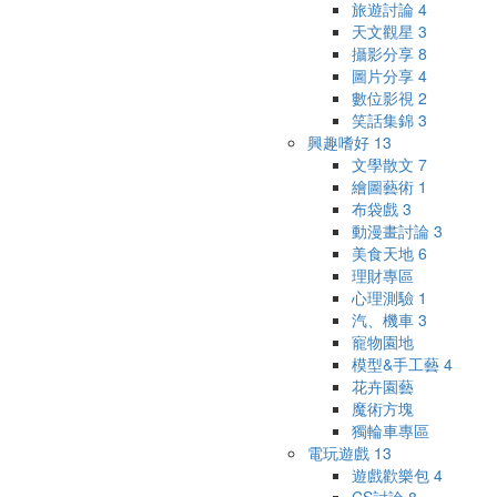
旅遊討論
4
天文觀星
3
攝影分享
8
圖片分享
4
數位影視
2
笑話集錦
3
興趣嗜好
13
文學散文
7
繪圖藝術
1
布袋戲
3
動漫畫討論
3
美食天地
6
理財專區
心理測驗
1
汽、機車
3
寵物園地
模型&手工藝
4
花卉園藝
魔術方塊
獨輪車專區
電玩遊戲
13
遊戲歡樂包
4