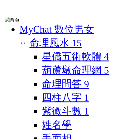
MyChat 數位男女
命理風水
15
星僑五術軟體
4
葫蘆墩命理網
5
命理問答
9
四柱八字
1
紫微斗數
1
姓名學
手面相