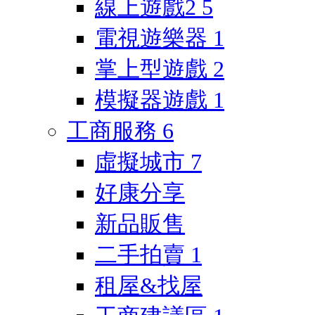
線上遊戲2
5
電視遊樂器
1
掌上型遊戲
2
模擬器遊戲
1
工商服務
6
虛擬城市
7
好康分享
新品販售
二手拍賣
1
租屋&找屋