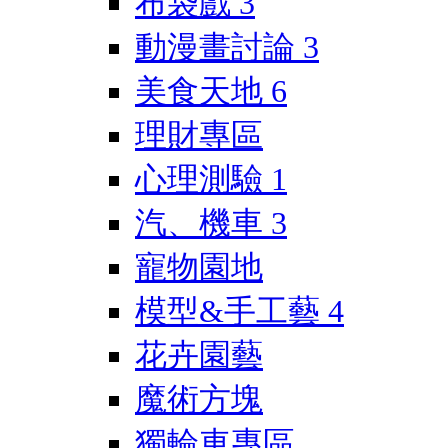
布袋戲
3
動漫畫討論
3
美食天地
6
理財專區
心理測驗
1
汽、機車
3
寵物園地
模型&手工藝
4
花卉園藝
魔術方塊
獨輪車專區