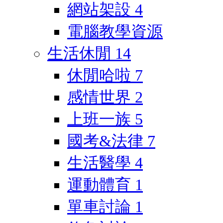
網站架設
4
電腦教學資源
生活休閒
14
休閒哈啦
7
感情世界
2
上班一族
5
國考&法律
7
生活醫學
4
運動體育
1
單車討論
1