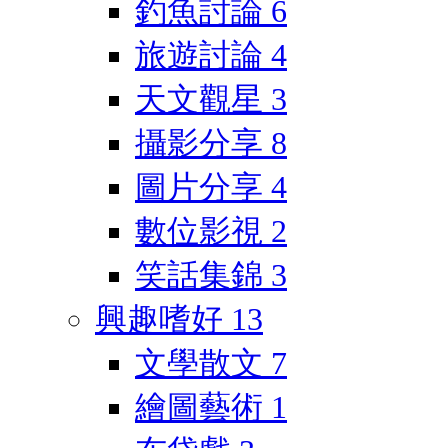
釣魚討論
6
旅遊討論
4
天文觀星
3
攝影分享
8
圖片分享
4
數位影視
2
笑話集錦
3
興趣嗜好
13
文學散文
7
繪圖藝術
1