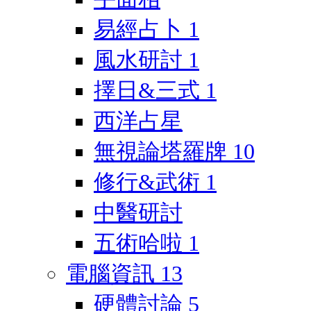
易經占卜
1
風水研討
1
擇日&三式
1
西洋占星
無視論塔羅牌
10
修行&武術
1
中醫研討
五術哈啦
1
電腦資訊
13
硬體討論
5