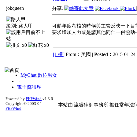
jokqueen
分享:
級別:
路人甲
可趁年度考核的時候與主管反映一下目
要求增加人力或是請其他同仁一併協助
x0
x0
[1 樓]
From：美國 |
Posted：
2015-01-24 
MyChat 數位男女
»
電子資訊界
Powered by
PHPWind
v1.3.6
Copyright © 2003-04
本站由
瀛睿律師事務所
擔任常年法律
PHPWind