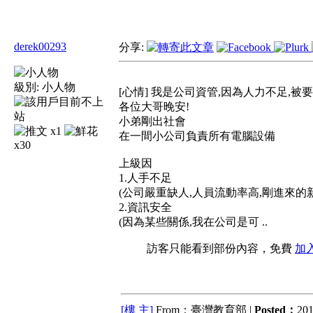
derek00293
分享:
級別:
小人物
[心情] 我是公司資管,因為人力不足,被
各位大哥晚安!
小弟剛出社會
x1
在一間小公司負責所有電腦設備
x30
上級因
1.人手不足
(公司嚴重缺人,人員流動率高,剛進來的
2.資訊安全
(因為某些關係,我在公司是可 ..
訪客只能看到部份內容，免費
加
[樓 主]
From：臺灣教育部 |
Posted：
201