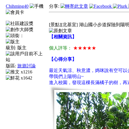
Chihming40
分享:
[景點][北基宜] 湖山國小步道探險到陽
【相關資訊】
級別:
版主
個人評等：
★★★★★
【心得分享】
版區:
旅遊討論
最近天氣涼、秋意濃，媽咪說有空可以
x1216
帶我們上陽明山~
x1642
進入校園，發現這棵長滿橘子的樹，再