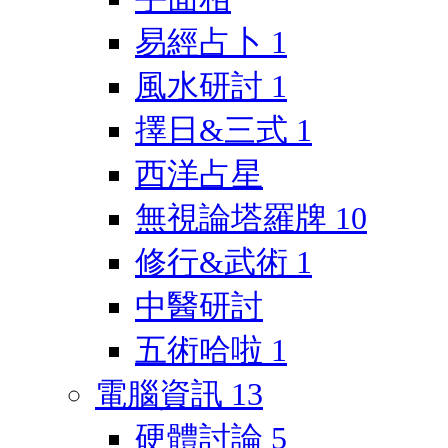
易經占卜
1
風水研討
1
擇日&三式
1
西洋占星
無視論塔羅牌
10
修行&武術
1
中醫研討
五術哈啦
1
電腦資訊
13
硬體討論
5