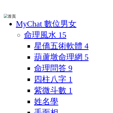
MyChat 數位男女
命理風水
15
星僑五術軟體
4
葫蘆墩命理網
5
命理問答
9
四柱八字
1
紫微斗數
1
姓名學
手面相