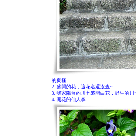
的夏槿
2. 盛開的花，這花名還沒查~
3. 我家陽台的川七盛開白花，野生的川七
4. 開花的仙人掌