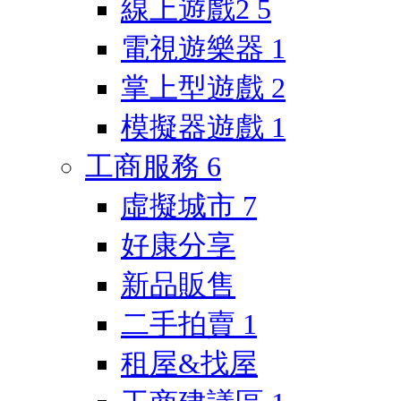
線上遊戲2
5
電視遊樂器
1
掌上型遊戲
2
模擬器遊戲
1
工商服務
6
虛擬城市
7
好康分享
新品販售
二手拍賣
1
租屋&找屋