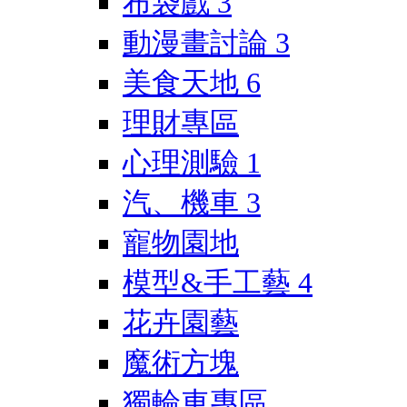
布袋戲
3
動漫畫討論
3
美食天地
6
理財專區
心理測驗
1
汽、機車
3
寵物園地
模型&手工藝
4
花卉園藝
魔術方塊
獨輪車專區