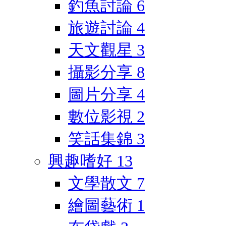
釣魚討論
6
旅遊討論
4
天文觀星
3
攝影分享
8
圖片分享
4
數位影視
2
笑話集錦
3
興趣嗜好
13
文學散文
7
繪圖藝術
1