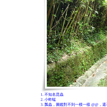
1. 不知名昆蟲
2. 小蚱蜢
3. 瓢蟲，圖鑑對不到一模一樣 @@，還