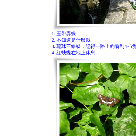
1. 玉帶弄蝶
2. 不知道是什麼娥
3. 琉球三線蝶，記得一路上約看到4~5
4. 紅蛺蝶在地上休息