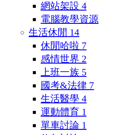
網站架設
4
電腦教學資源
生活休閒
14
休閒哈啦
7
感情世界
2
上班一族
5
國考&法律
7
生活醫學
4
運動體育
1
單車討論
1