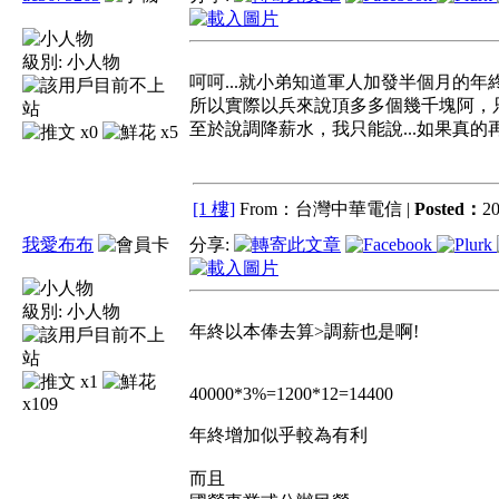
級別:
小人物
呵呵...就小弟知道軍人加發半個月的年
所以實際以兵來說頂多多個幾千塊阿，
至於說調降薪水，我只能說...如果真的再調
x0
x5
[1 樓]
From：台灣中華電信 |
Posted：
20
我愛布布
分享:
級別:
小人物
年終以本俸去算>調薪也是啊!
x1
40000*3%=1200*12=14400
x109
年終增加似乎較為有利
而且