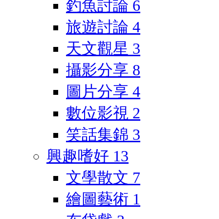
釣魚討論
6
旅遊討論
4
天文觀星
3
攝影分享
8
圖片分享
4
數位影視
2
笑話集錦
3
興趣嗜好
13
文學散文
7
繪圖藝術
1