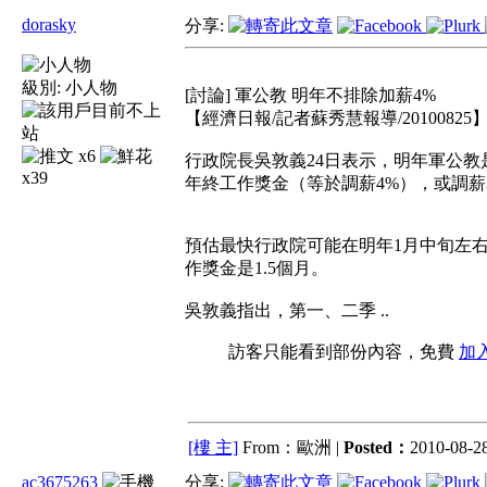
dorasky
分享:
級別:
小人物
[討論] 軍公教 明年不排除加薪4%
【經濟日報/記者蘇秀慧報導/20100825
x6
行政院長吳敦義24日表示，明年軍公
x39
年終工作獎金（等於調薪4%），或調
預估最快行政院可能在明年1月中旬左
作獎金是1.5個月。
吳敦義指出，第一、二季 ..
訪客只能看到部份內容，免費
加
[樓 主]
From：歐洲 |
Posted：
2010-08-28
ac3675263
分享: