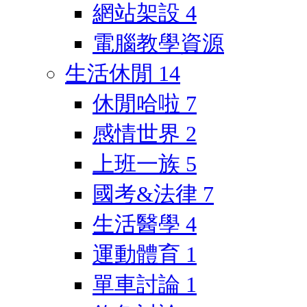
網站架設
4
電腦教學資源
生活休閒
14
休閒哈啦
7
感情世界
2
上班一族
5
國考&法律
7
生活醫學
4
運動體育
1
單車討論
1