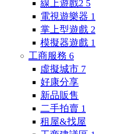
線上遊戲2
5
電視遊樂器
1
掌上型遊戲
2
模擬器遊戲
1
工商服務
6
虛擬城市
7
好康分享
新品販售
二手拍賣
1
租屋&找屋