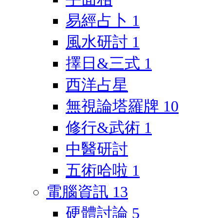
易經占卜
1
風水研討
1
擇日&三式
1
西洋占星
無視論塔羅牌
10
修行&武術
1
中醫研討
五術哈啦
1
電腦資訊
13
硬體討論
5