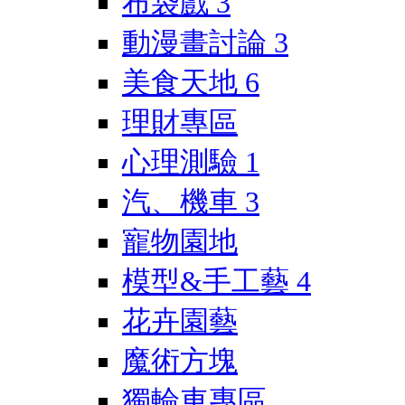
布袋戲
3
動漫畫討論
3
美食天地
6
理財專區
心理測驗
1
汽、機車
3
寵物園地
模型&手工藝
4
花卉園藝
魔術方塊
獨輪車專區