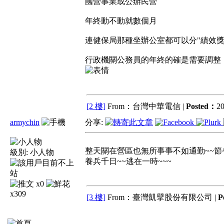
國營事業或公辦民營
年終動不動就數個月
連健保局那種坐辦公室都可以分"績效獎
行政機關公務員的年終的確是需要調整
[2 樓]
From：台灣中華電信 |
Posted：
20
armychin
分享:
整天關在營區也無所事事不如通勤~~節
級別:
小人物
養兵千日~~逃在一時~~~
x0
x309
[3 樓]
From：臺灣凱擘股份有限公司 |
P