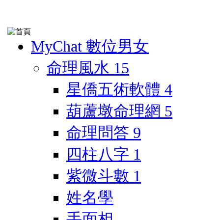
MyChat 數位男女
命理風水
15
星僑五術軟體
4
葫蘆墩命理網
5
命理問答
9
四柱八字
1
紫微斗數
1
姓名學
手面相