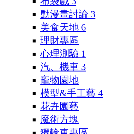
布袋戲
3
動漫畫討論
3
美食天地
6
理財專區
心理測驗
1
汽、機車
3
寵物園地
模型&手工藝
4
花卉園藝
魔術方塊
獨輪車專區