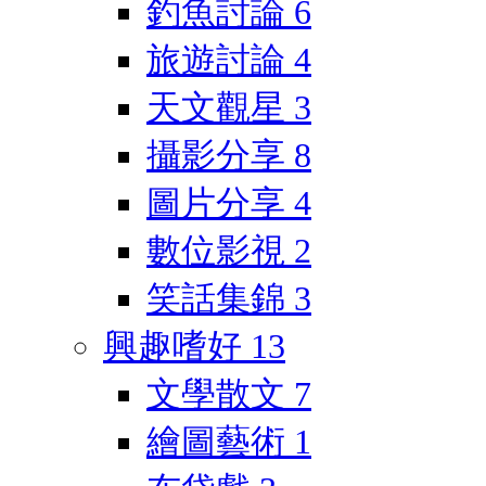
釣魚討論
6
旅遊討論
4
天文觀星
3
攝影分享
8
圖片分享
4
數位影視
2
笑話集錦
3
興趣嗜好
13
文學散文
7
繪圖藝術
1