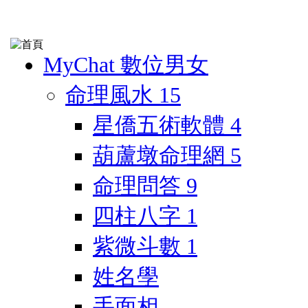
MyChat 數位男女
命理風水
15
星僑五術軟體
4
葫蘆墩命理網
5
命理問答
9
四柱八字
1
紫微斗數
1
姓名學
手面相