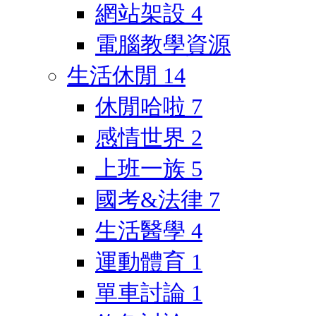
網站架設
4
電腦教學資源
生活休閒
14
休閒哈啦
7
感情世界
2
上班一族
5
國考&法律
7
生活醫學
4
運動體育
1
單車討論
1