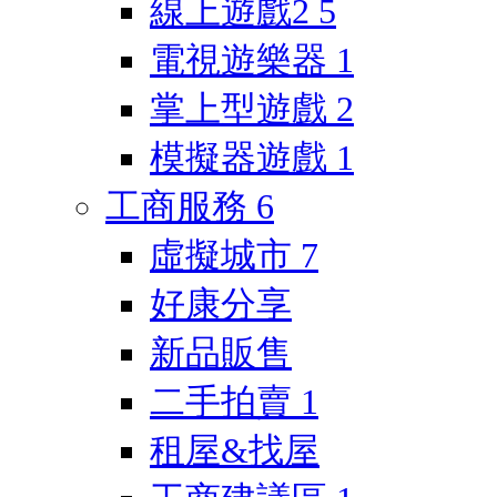
線上遊戲2
5
電視遊樂器
1
掌上型遊戲
2
模擬器遊戲
1
工商服務
6
虛擬城市
7
好康分享
新品販售
二手拍賣
1
租屋&找屋