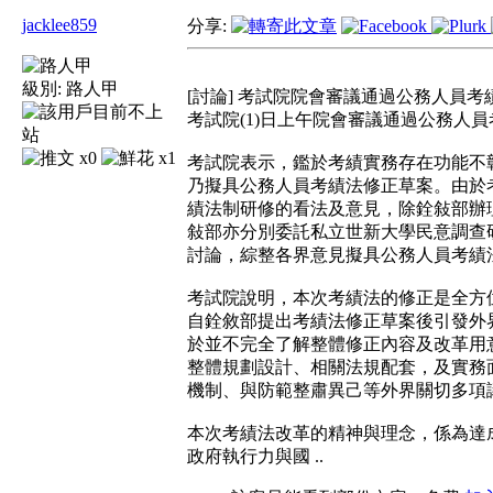
jacklee859
分享:
級別:
路人甲
[討論] 考試院院會審議通過公務人員
考試院(1)日上午院會審議通過公務人
x0
x1
考試院表示，鑑於考績實務存在功能不
乃擬具公務人員考績法修正草案。由於
績法制研修的看法及意見，除銓敍部辦
敍部亦分別委託私立世新大學民意調查
討論，綜整各界意見擬具公務人員考績
考試院說明，本次考績法的修正是全方
自銓敘部提出考績法修正草案後引發外
於並不完全了解整體修正內容及改革用
整體規劃設計、相關法規配套，及實務
機制、與防範整肅異己等外界關切多項
本次考績法改革的精神與理念，係為達
政府執行力與國 ..