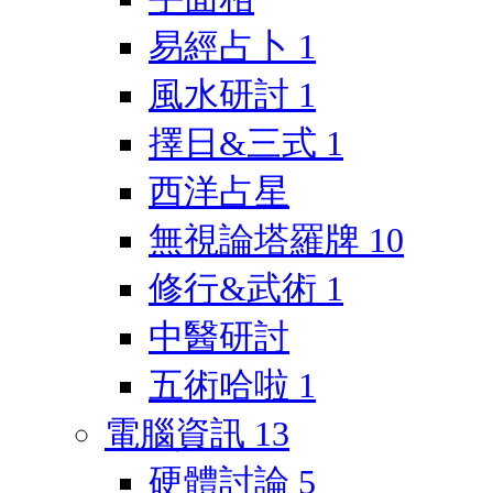
易經占卜
1
風水研討
1
擇日&三式
1
西洋占星
無視論塔羅牌
10
修行&武術
1
中醫研討
五術哈啦
1
電腦資訊
13
硬體討論
5