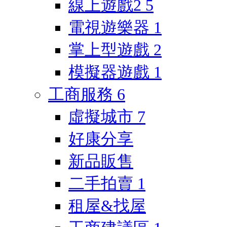
線上遊戲2
5
電視遊樂器
1
掌上型遊戲
2
模擬器遊戲
1
工商服務
6
虛擬城市
7
好康分享
新品販售
二手拍賣
1
租屋&找屋