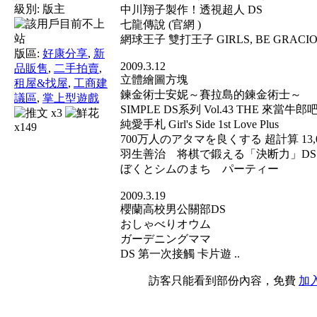
級別:
版主
中川翔子製作！透視超人 DS
七龍傳說 (官網 )
網球王子 雙打王子 GIRLS, BE GRACIO
版區:
好康分享
,
新
2009.3.12
品販售
,
二手拍賣
,
立體繪圖方塊
租屋&找屋
,
工商建
鍊金術士安妮～賽拉島的鍊金術士～
議區
,
掌上型遊戲
SIMPLE DS系列 Vol.43 THE 來當
x3
純愛手札 Girl's Side 1st Love Plus
x149
700万人のアタマを良くする 超計算 13,
羽生善治 将棋で鍛える「決断力」DS
ぼくとシムのまち パーティー
2009.3.19
櫻蘭高校男公關部DS
おしゃべりオウム
ガーデニングママ
DS 第一次接觸 卡片遊 ..
訪客只能看到部份內容，免費
加