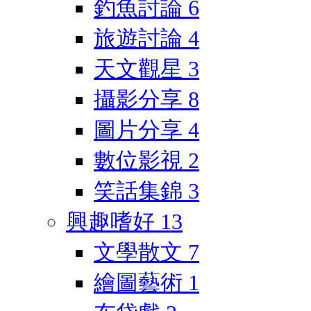
釣魚討論
6
旅遊討論
4
天文觀星
3
攝影分享
8
圖片分享
4
數位影視
2
笑話集錦
3
興趣嗜好
13
文學散文
7
繪圖藝術
1