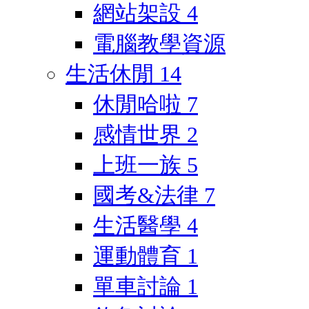
網站架設
4
電腦教學資源
生活休閒
14
休閒哈啦
7
感情世界
2
上班一族
5
國考&法律
7
生活醫學
4
運動體育
1
單車討論
1