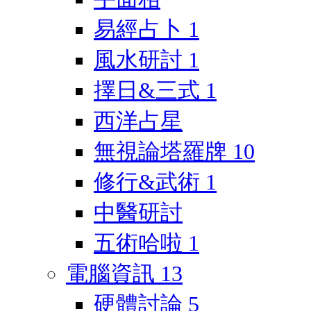
易經占卜
1
風水研討
1
擇日&三式
1
西洋占星
無視論塔羅牌
10
修行&武術
1
中醫研討
五術哈啦
1
電腦資訊
13
硬體討論
5