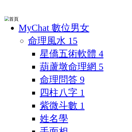
MyChat 數位男女
命理風水
15
星僑五術軟體
4
葫蘆墩命理網
5
命理問答
9
四柱八字
1
紫微斗數
1
姓名學
手面相