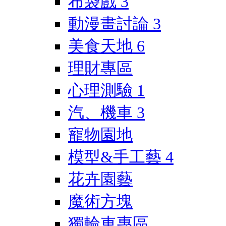
布袋戲
3
動漫畫討論
3
美食天地
6
理財專區
心理測驗
1
汽、機車
3
寵物園地
模型&手工藝
4
花卉園藝
魔術方塊
獨輪車專區