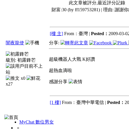
此文章被評分,最近評分記錄
財富:30 (by ff159753281) | 理由:
謝謝你
[樓 主]
From：臺灣 |
Posted：
2009-03-02
闇夜龍使
分享:
超級機器人大戰 K好讚
級別:
初露鋒芒
超熱血滴啦
x0
感謝分享
x27
[1 樓]
From：臺灣中華電信 |
Posted：
20
MyChat 數位男女
»