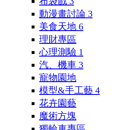
布袋戲
3
動漫畫討論
3
美食天地
6
理財專區
心理測驗
1
汽、機車
3
寵物園地
模型&手工藝
4
花卉園藝
魔術方塊
獨輪車專區