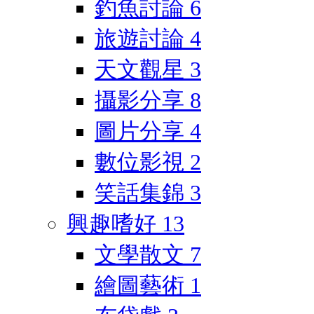
釣魚討論
6
旅遊討論
4
天文觀星
3
攝影分享
8
圖片分享
4
數位影視
2
笑話集錦
3
興趣嗜好
13
文學散文
7
繪圖藝術
1