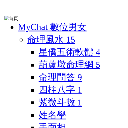
MyChat 數位男女
命理風水
15
星僑五術軟體
4
葫蘆墩命理網
5
命理問答
9
四柱八字
1
紫微斗數
1
姓名學
手面相