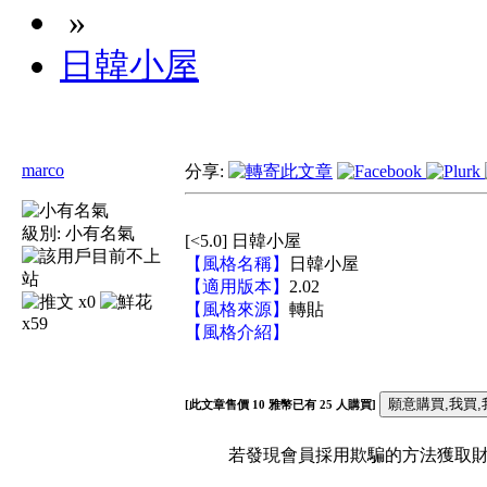
»
日韓小屋
marco
分享:
級別:
小有名氣
[<5.0] 日韓小屋
【風格名稱】
日韓小屋
【適用版本】
2.02
x0
【風格來源】
轉貼
x59
【風格介紹】
[此文章售價
10
雅幣已有
25
人購買]
若發現會員採用欺騙的方法獲取財富