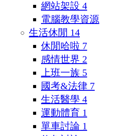
網站架設
4
電腦教學資源
生活休閒
14
休閒哈啦
7
感情世界
2
上班一族
5
國考&法律
7
生活醫學
4
運動體育
1
單車討論
1