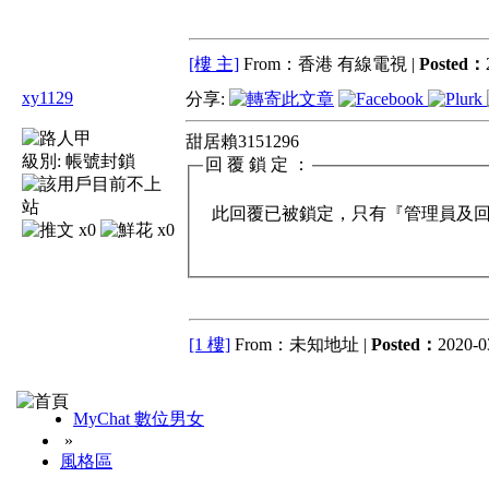
[樓 主]
From：香港 有線電視 |
Posted：
xy1129
分享:
甜居賴3151296
級別:
帳號封鎖
回 覆 鎖 定 ：
此回覆已被鎖定，只有『管理員及回覆
x0
x0
[1 樓]
From：未知地址 |
Posted：
2020-0
MyChat 數位男女
»
風格區