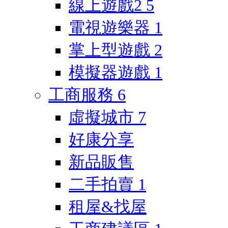
線上遊戲2
5
電視遊樂器
1
掌上型遊戲
2
模擬器遊戲
1
工商服務
6
虛擬城市
7
好康分享
新品販售
二手拍賣
1
租屋&找屋