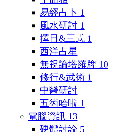
易經占卜
1
風水研討
1
擇日&三式
1
西洋占星
無視論塔羅牌
10
修行&武術
1
中醫研討
五術哈啦
1
電腦資訊
13
硬體討論
5