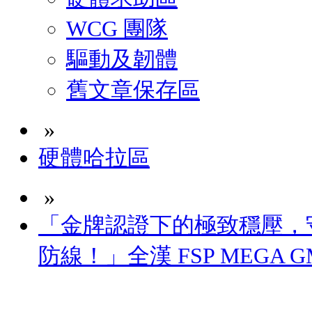
WCG 團隊
驅動及韌體
舊文章保存區
»
硬體哈拉區
»
「金牌認證下的極致穩壓，
防線！」全漢 FSP MEGA G