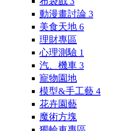
布袋戲
3
動漫畫討論
3
美食天地
6
理財專區
心理測驗
1
汽、機車
3
寵物園地
模型&手工藝
4
花卉園藝
魔術方塊
獨輪車專區