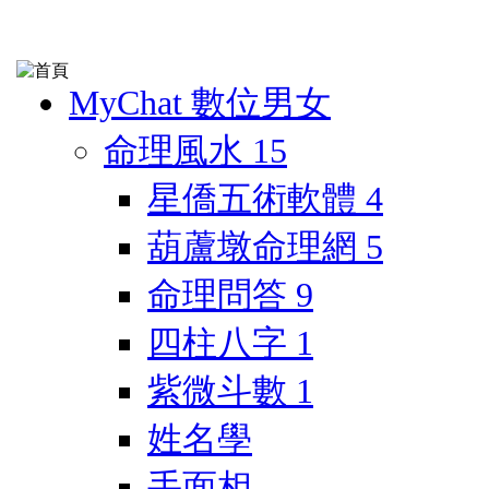
MyChat 數位男女
命理風水
15
星僑五術軟體
4
葫蘆墩命理網
5
命理問答
9
四柱八字
1
紫微斗數
1
姓名學
手面相