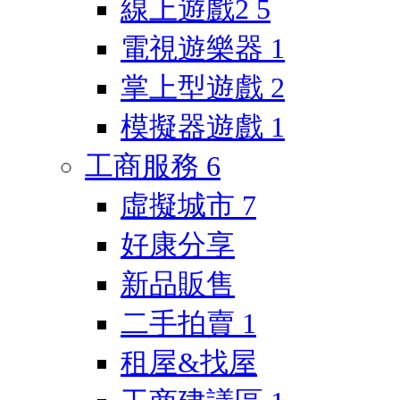
線上遊戲2
5
電視遊樂器
1
掌上型遊戲
2
模擬器遊戲
1
工商服務
6
虛擬城市
7
好康分享
新品販售
二手拍賣
1
租屋&找屋