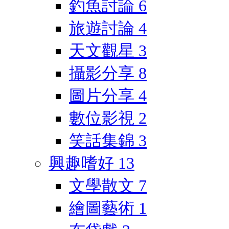
釣魚討論
6
旅遊討論
4
天文觀星
3
攝影分享
8
圖片分享
4
數位影視
2
笑話集錦
3
興趣嗜好
13
文學散文
7
繪圖藝術
1