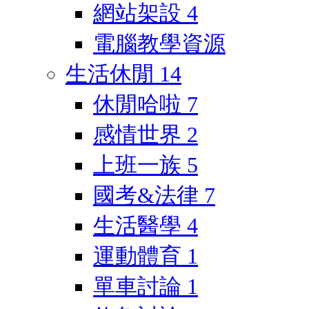
網站架設
4
電腦教學資源
生活休閒
14
休閒哈啦
7
感情世界
2
上班一族
5
國考&法律
7
生活醫學
4
運動體育
1
單車討論
1