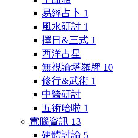
易經占卜
1
風水研討
1
擇日&三式
1
西洋占星
無視論塔羅牌
10
修行&武術
1
中醫研討
五術哈啦
1
電腦資訊
13
硬體討論
5