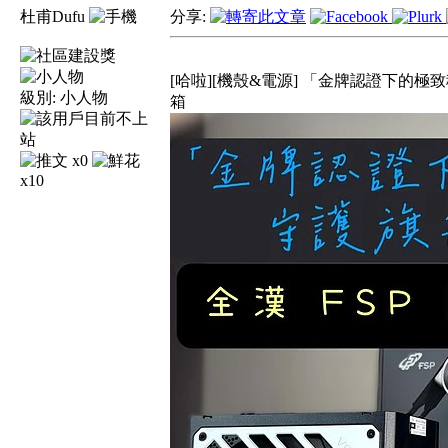
杜甫Dufu
分享:
[哈啦][機殼&電源] 「金牌認證下的極致
級別:
小人物
箱
x0
x10