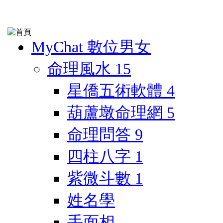
MyChat 數位男女
命理風水
15
星僑五術軟體
4
葫蘆墩命理網
5
命理問答
9
四柱八字
1
紫微斗數
1
姓名學
手面相