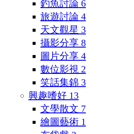
釣魚討論
6
旅遊討論
4
天文觀星
3
攝影分享
8
圖片分享
4
數位影視
2
笑話集錦
3
興趣嗜好
13
文學散文
7
繪圖藝術
1