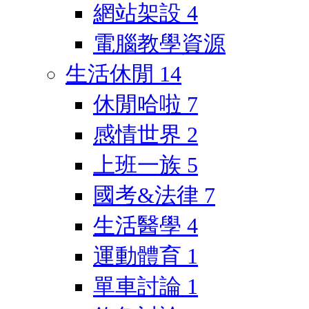
網站架設
4
電腦教學資源
生活休閒
14
休閒哈啦
7
感情世界
2
上班一族
5
國考&法律
7
生活醫學
4
運動體育
1
單車討論
1