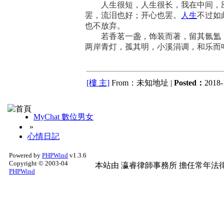
人生很短，人生很长，我在中间，应
人生
罢，流泪也好；开心也罢。
不过如
也不放弃。
若香茗一盏，饰装而著，留其氤氲，
两岸青灯，孤其明，小溪涓调，和乐而
[樓 主]
From：未知地址 |
Posted：
2018-
MyChat 數位男女
»
心情日記
Powered by
PHPWind
v1.3.6
Copyright © 2003-04
本站由
瀛睿律師事務所
擔任常年法律
PHPWind