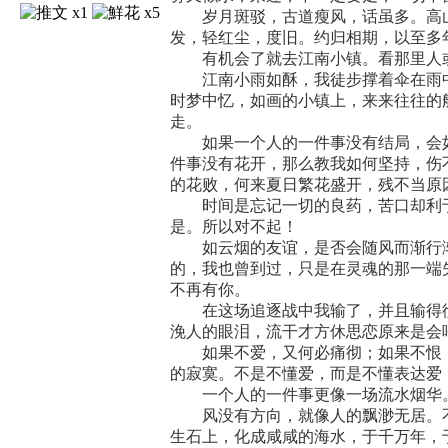
x1
x5
岁月斑驳，古道瘦风，话虽多。高山
发，轻红尘，度旧。约归相期，以至多
有机会了就去江南小镇。看那里人或
江南小雨如酥，我徒步撑着伞在雨中
时梦中忆，如画的小镇上，来来往往的
走。
如果一个人的一件事没有结局，会如
件事没有花开，那么教我如何坚持，伤
的花败，何来夏日繁花盛开，残不当原
时间是忘记一切的良药，苦口却利于
是。所以对不起！
如云烟的友谊，是否会随风而渐行渐
的，我也曾到过，只是在灵魂的那一端
不再有你。
在这场追逐战中我输了，并且输得彻
浼人的眼泪，流干才方休思恋原来是会
如果不爱，又何必痛彻；如果不恨，
的寂寞。不是不懂爱，而是不懂表达爱
一个人的一件事更像一场流水烟华
风没有方向，就像人的飘渺无居。不
生石上，化成咸咸的海水，于千万年，