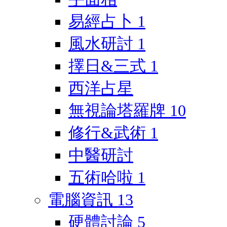
易經占卜
1
風水研討
1
擇日&三式
1
西洋占星
無視論塔羅牌
10
修行&武術
1
中醫研討
五術哈啦
1
電腦資訊
13
硬體討論
5