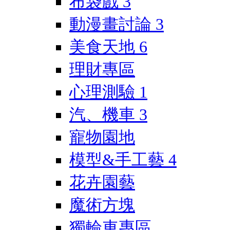
布袋戲
3
動漫畫討論
3
美食天地
6
理財專區
心理測驗
1
汽、機車
3
寵物園地
模型&手工藝
4
花卉園藝
魔術方塊
獨輪車專區