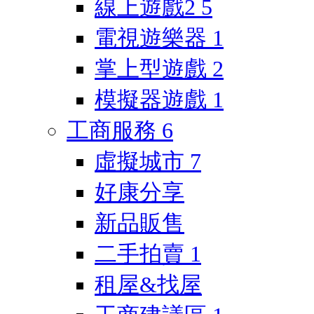
線上遊戲2
5
電視遊樂器
1
掌上型遊戲
2
模擬器遊戲
1
工商服務
6
虛擬城市
7
好康分享
新品販售
二手拍賣
1
租屋&找屋