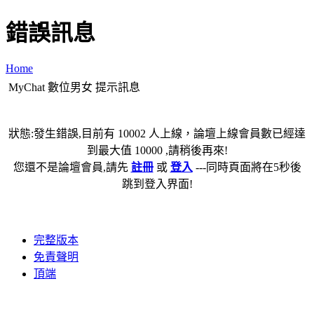
錯誤訊息
Home
MyChat 數位男女 提示訊息
狀態:發生錯誤,目前有 10002 人上線，論壇上線會員數已經達
到最大值 10000 ,請稍後再來!
您還不是論壇會員,請先
註冊
或
登入
---同時頁面將在5秒後
跳到登入界面!
完整版本
免責聲明
頂端