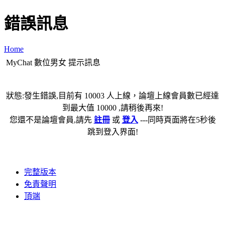
錯誤訊息
Home
MyChat 數位男女 提示訊息
狀態:發生錯誤,目前有 10003 人上線，論壇上線會員數已經達
到最大值 10000 ,請稍後再來!
您還不是論壇會員,請先
註冊
或
登入
---同時頁面將在5秒後
跳到登入界面!
完整版本
免責聲明
頂端