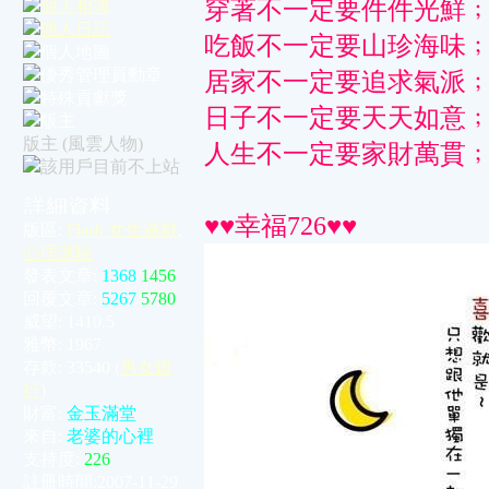
穿著不一定要件件光鮮
吃飯不一定要山珍海味
居家不一定要追求氣派
日子不一定要天天如意
版主 (風雲人物)
人生不一定要家財萬貫
詳細資料
♥♥幸福726♥♥
版區:
Flash 女生遊戲
,
心理測驗
發表文章:
1368
/
1456
回覆文章:
5267
/
5780
威望:
1410.5
雅幣:
1967
存款:
33540
(
男女銀
行
)
財富:
金玉滿堂
來自:
老婆的心裡
支持度:
226
註冊時間:
2007-11-29