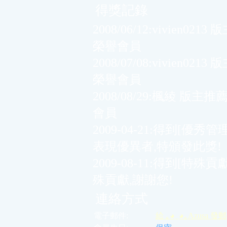
得獎記錄
2008/06/12:vivien
榮譽會員
2008/07/08:vivien
榮譽會員
2008/08/29:楓綾 
會員
2009-04-21:得到[
表現優異者,特頒發此獎!
2009-08-11:得到[
殊貢獻,謝謝您!
連絡方式
電子郵件:
給 ｡◕‿◕｡Azusa 發