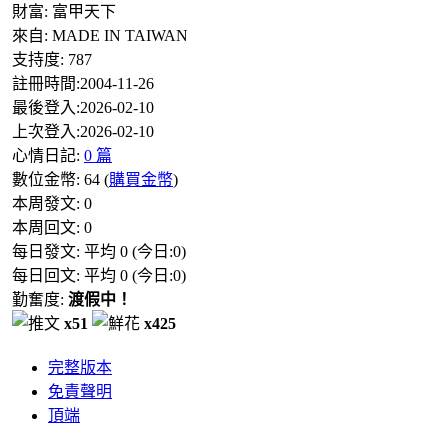
財富:
富甲天下
來自:
MADE IN TAIWAN
支持度:
787
註冊時間:
2004-11-26
最後登入:
2026-02-10
上次登入:
2026-02-10
心情日記:
0 篇
數位金幣:
64
(
購買金幣
)
本周發文:
0
本周回文:
0
每日發文: 平均
0
(今日:
0
)
每日回文: 平均
0
(今日:
0
)
勤奮度:
渡假中！
x51
x425
完整版本
免責聲明
頂端