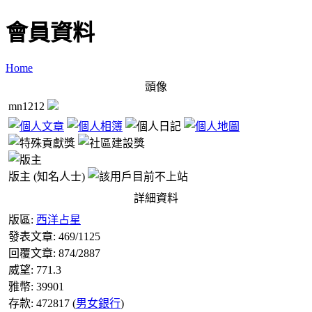
會員資料
Home
頭像
mn1212
版主 (知名人士)
詳細資料
版區:
西洋占星
發表文章:
469
/
1125
回覆文章:
874
/
2887
威望:
771.3
雅幣:
39901
存款:
472817
(
男女銀行
)