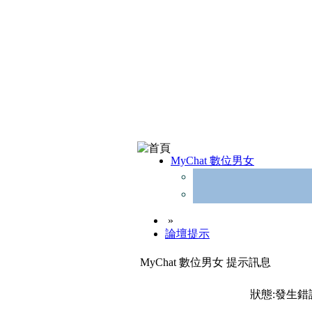
MyChat 數位男女
»
論壇提示
MyChat 數位男女 提示訊息
狀態:發生錯誤