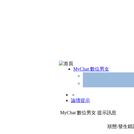
MyChat 數位男女
»
論壇提示
MyChat 數位男女 提示訊息
狀態:發生錯誤