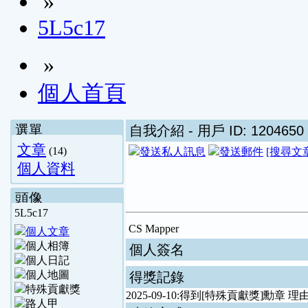
»
5L5c17
»
個人首頁
選單
自我介紹
- 用戶 ID: 1204650
文章
(14)
[搜尋文
個人資料
頭像
5L5c17
CS Mapper
個人簽名
得獎記錄
2025-09-10:得到[特殊貢獻獎]勳章 理