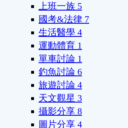
上班一族
5
國考&法律
7
生活醫學
4
運動體育
1
單車討論
1
釣魚討論
6
旅遊討論
4
天文觀星
3
攝影分享
8
圖片分享
4