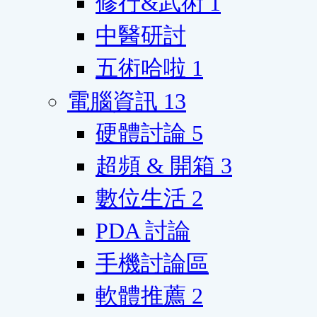
修行&武術
1
中醫研討
五術哈啦
1
電腦資訊
13
硬體討論
5
超頻 & 開箱
3
數位生活
2
PDA 討論
手機討論區
軟體推薦
2