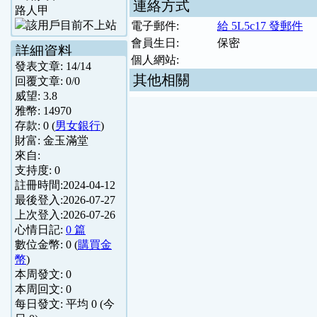
連絡方式
路人甲
電子郵件:
給 5L5c17 發郵件
會員生日:
保密
詳細資料
個人網站:
發表文章:
14
/
14
其他相關
回覆文章:
0
/
0
威望:
3.8
雅幣:
14970
存款:
0
(
男女銀行
)
財富:
金玉滿堂
來自:
支持度:
0
註冊時間:
2024-04-12
最後登入:
2026-07-27
上次登入:
2026-07-26
心情日記:
0 篇
數位金幣:
0
(
購買金
幣
)
本周發文:
0
本周回文:
0
每日發文: 平均
0
(今