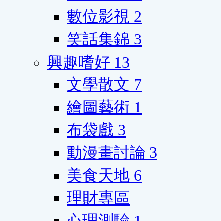
數位影視
2
笑話集錦
3
興趣嗜好
13
文學散文
7
繪圖藝術
1
布袋戲
3
動漫畫討論
3
美食天地
6
理財專區
心理測驗
1