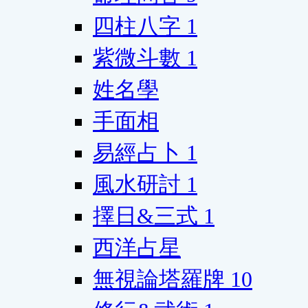
四柱八字
1
紫微斗數
1
姓名學
手面相
易經占卜
1
風水研討
1
擇日&三式
1
西洋占星
無視論塔羅牌
10