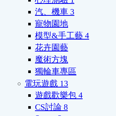
汽、機車
3
寵物園地
模型&手工藝
4
花卉園藝
魔術方塊
獨輪車專區
電玩遊戲
13
遊戲歡樂包
4
CS討論
8