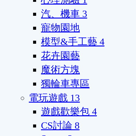
汽、機車
3
寵物園地
模型&手工藝
4
花卉園藝
魔術方塊
獨輪車專區
電玩遊戲
13
遊戲歡樂包
4
CS討論
8