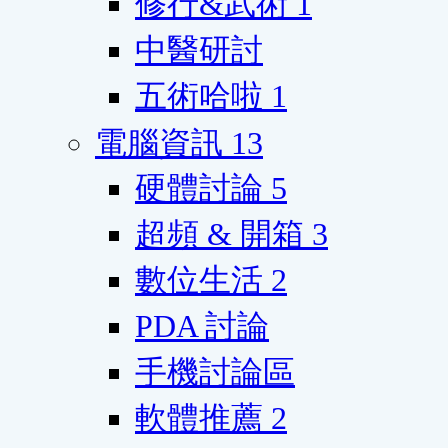
修行&武術
1
中醫研討
五術哈啦
1
電腦資訊
13
硬體討論
5
超頻 & 開箱
3
數位生活
2
PDA 討論
手機討論區
軟體推薦
2