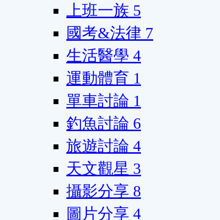
上班一族
5
國考&法律
7
生活醫學
4
運動體育
1
單車討論
1
釣魚討論
6
旅遊討論
4
天文觀星
3
攝影分享
8
圖片分享
4