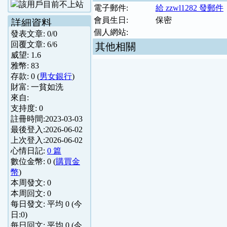
電子郵件:
給 zzwl1282 發郵件
會員生日:
保密
詳細資料
個人網站:
發表文章:
0
/
0
回覆文章:
6
/
6
其他相關
威望:
1.6
雅幣:
83
存款:
0
(
男女銀行
)
財富:
一貧如洗
來自:
支持度:
0
註冊時間:
2023-03-03
最後登入:
2026-06-02
上次登入:
2026-06-02
心情日記:
0 篇
數位金幣:
0
(
購買金
幣
)
本周發文:
0
本周回文:
0
每日發文: 平均
0
(今
日:
0
)
每日回文: 平均
0
(今