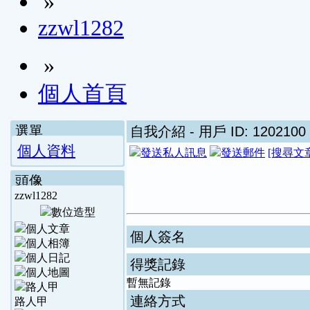
»
zzwl1282
»
個人首頁
選單
自我介紹
- 用戶 ID: 1202100
個人資料
[搜尋文
頭像
zzwl1282
個人簽名
得獎記錄
暫無記錄
連絡方式
路人甲