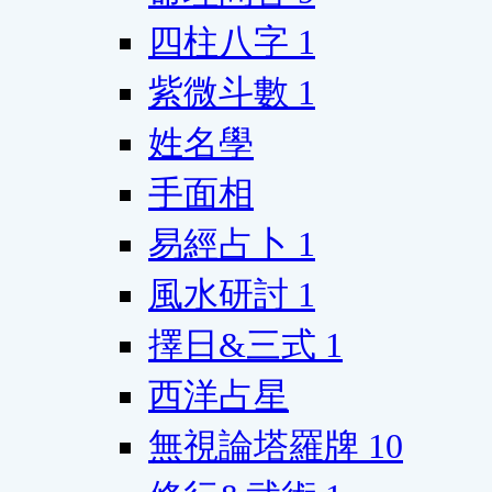
四柱八字
1
紫微斗數
1
姓名學
手面相
易經占卜
1
風水研討
1
擇日&三式
1
西洋占星
無視論塔羅牌
10