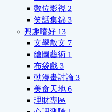
數位影視
2
笑話集錦
3
興趣嗜好
13
文學散文
7
繪圖藝術
1
布袋戲
3
動漫畫討論
3
美食天地
6
理財專區
心理測驗
1