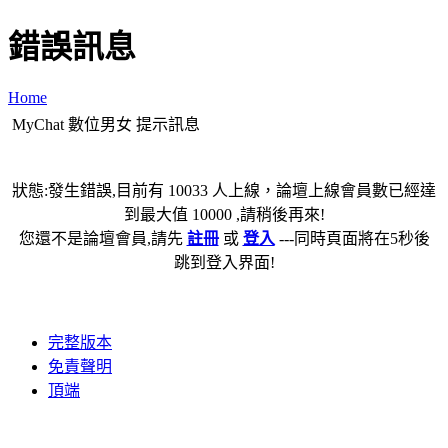
錯誤訊息
Home
MyChat 數位男女 提示訊息
狀態:發生錯誤,目前有 10033 人上線，論壇上線會員數已經達
到最大值 10000 ,請稍後再來!
您還不是論壇會員,請先
註冊
或
登入
---同時頁面將在5秒後
跳到登入界面!
完整版本
免責聲明
頂端