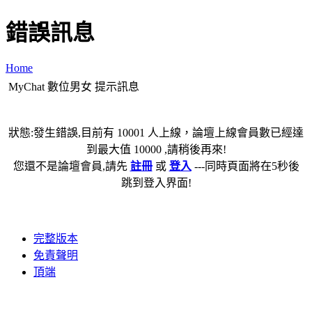
錯誤訊息
Home
MyChat 數位男女 提示訊息
狀態:發生錯誤,目前有 10001 人上線，論壇上線會員數已經達
到最大值 10000 ,請稍後再來!
您還不是論壇會員,請先
註冊
或
登入
---同時頁面將在5秒後
跳到登入界面!
完整版本
免責聲明
頂端