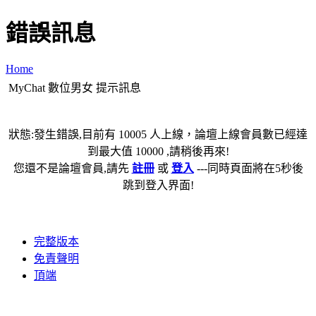
錯誤訊息
Home
MyChat 數位男女 提示訊息
狀態:發生錯誤,目前有 10005 人上線，論壇上線會員數已經達
到最大值 10000 ,請稍後再來!
您還不是論壇會員,請先
註冊
或
登入
---同時頁面將在5秒後
跳到登入界面!
完整版本
免責聲明
頂端