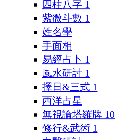
四柱八字
1
紫微斗數
1
姓名學
手面相
易經占卜
1
風水研討
1
擇日&三式
1
西洋占星
無視論塔羅牌
10
修行&武術
1