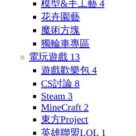
模型&手工藝
4
花卉園藝
魔術方塊
獨輪車專區
電玩遊戲
13
遊戲歡樂包
4
CS討論
8
Steam
3
MineCraft
2
東方Project
英雄聯盟LOL
1