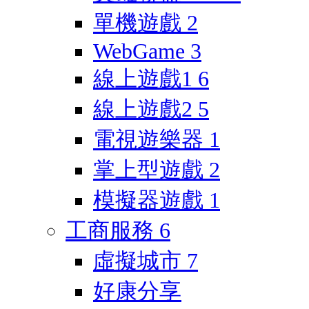
單機遊戲
2
WebGame
3
線上遊戲1
6
線上遊戲2
5
電視遊樂器
1
掌上型遊戲
2
模擬器遊戲
1
工商服務
6
虛擬城市
7
好康分享