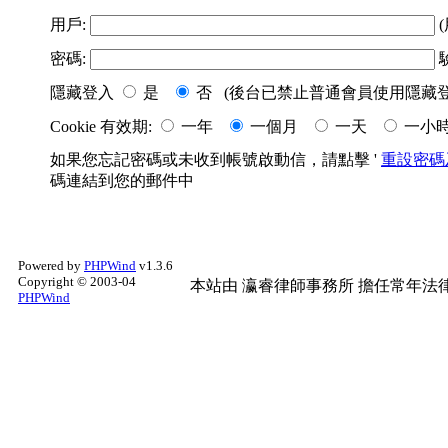
用戶:
(
密碼:
隱藏登入
是
否 (後台已禁止普通會員使用隱藏登
Cookie 有效期:
一年
一個月
一天
一小
如果您忘記密碼或未收到帳號啟動信，請點擊 '
重設密碼
碼連結到您的郵件中
Powered by
PHPWind
v1.3.6
Copyright © 2003-04
本站由
瀛睿律師事務所
擔任常年法律
PHPWind