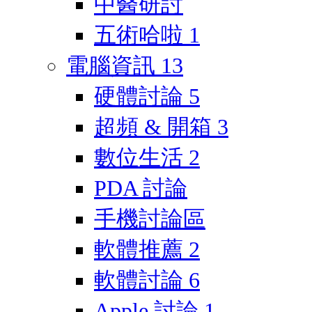
中醫研討
五術哈啦
1
電腦資訊
13
硬體討論
5
超頻 & 開箱
3
數位生活
2
PDA 討論
手機討論區
軟體推薦
2
軟體討論
6
Apple 討論
1