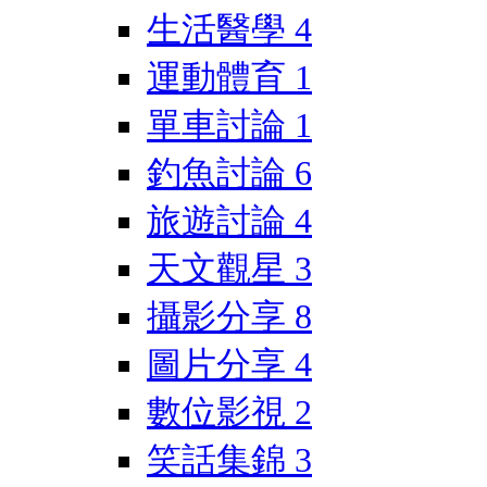
生活醫學
4
運動體育
1
單車討論
1
釣魚討論
6
旅遊討論
4
天文觀星
3
攝影分享
8
圖片分享
4
數位影視
2
笑話集錦
3