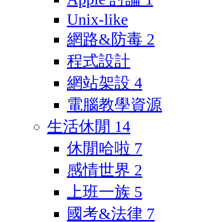
Unix-like
網路&防毒
2
程式設計
網站架設
4
電腦教學資源
生活休閒
14
休閒哈啦
7
感情世界
2
上班一族
5
國考&法律
7