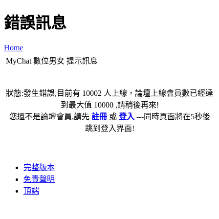
錯誤訊息
Home
MyChat 數位男女 提示訊息
狀態:發生錯誤,目前有 10002 人上線，論壇上線會員數已經達
到最大值 10000 ,請稍後再來!
您還不是論壇會員,請先
註冊
或
登入
---同時頁面將在5秒後
跳到登入界面!
完整版本
免責聲明
頂端