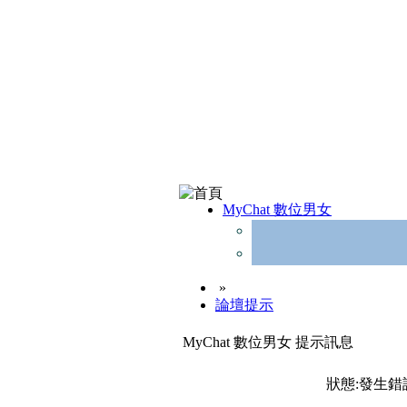
MyChat 數位男女
»
論壇提示
MyChat 數位男女 提示訊息
狀態:發生錯誤