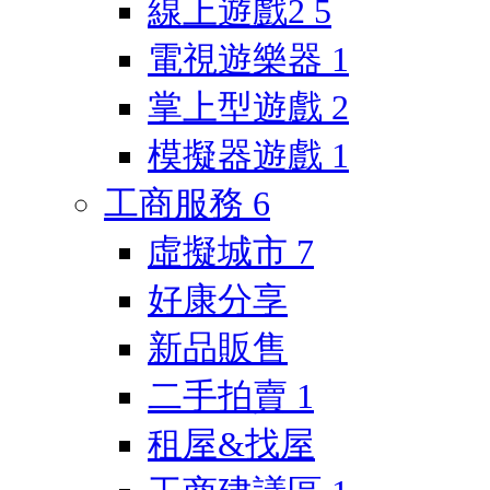
線上遊戲2
5
電視遊樂器
1
掌上型遊戲
2
模擬器遊戲
1
工商服務
6
虛擬城市
7
好康分享
新品販售
二手拍賣
1
租屋&找屋