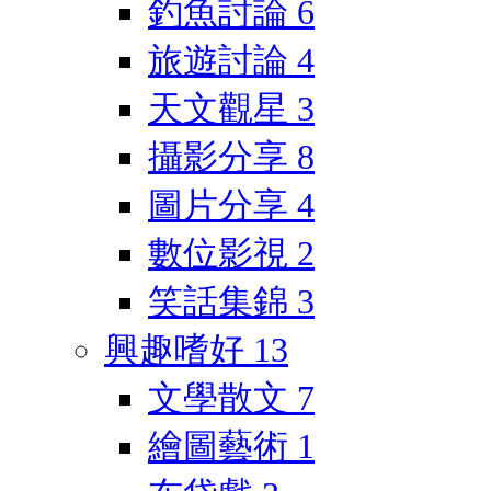
釣魚討論
6
旅遊討論
4
天文觀星
3
攝影分享
8
圖片分享
4
數位影視
2
笑話集錦
3
興趣嗜好
13
文學散文
7
繪圖藝術
1