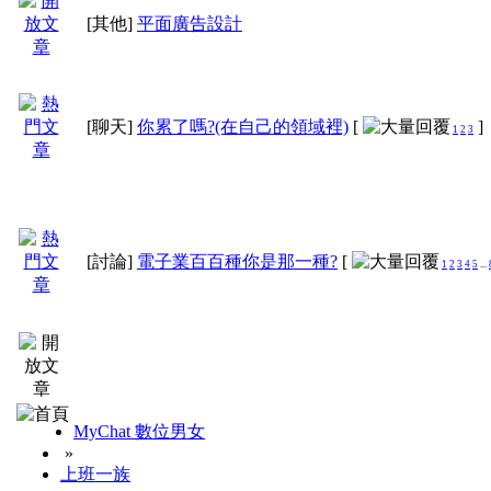
[其他]
平面廣告設計
[聊天]
你累了嗎?(在自己的領域裡)
[
]
1
2
3
[討論]
電子業百百種你是那一種?
[
1
2
3
4
5
...
MyChat 數位男女
»
上班一族