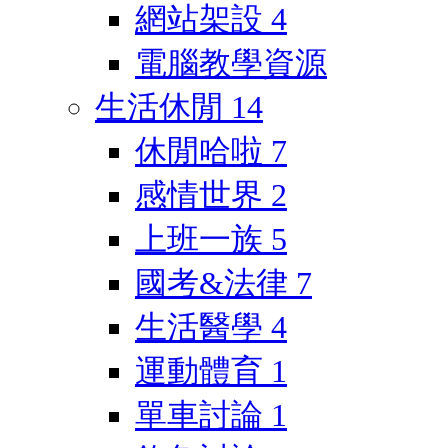
網站架設
4
電腦教學資源
生活休閒
14
休閒哈啦
7
感情世界
2
上班一族
5
國考&法律
7
生活醫學
4
運動體育
1
單車討論
1