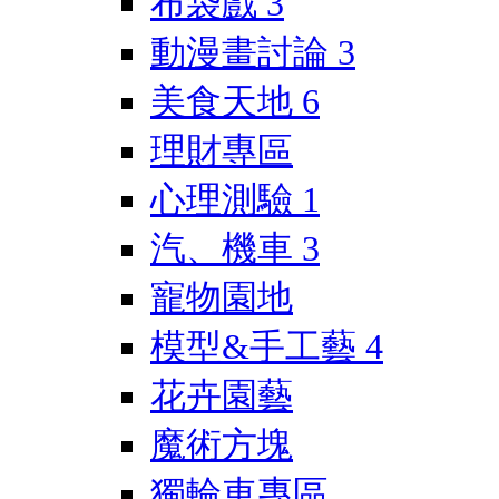
布袋戲
3
動漫畫討論
3
美食天地
6
理財專區
心理測驗
1
汽、機車
3
寵物園地
模型&手工藝
4
花卉園藝
魔術方塊
獨輪車專區