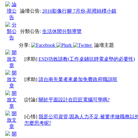
論壇公告:
2016影像行腳 7月份-苑裡純樸小鎮
分類公告:
生活休閒分類導覽
分享:
論壇主題
[求助]
ESD功效請教(工作桌鋪抗靜電桌墊的必要性)
[求助]
請台南失業者來參加免費政府職訓班
[討論]
關於平面設計在巨匠電腦可學嗎?
[心情]
我是公司資管,因為人力不足,被要求做職務以外
怎麼思考呢?