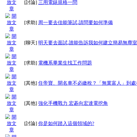
[討論]
三用電錶規格一問
[求助]
周一要去佳能筆試,請問要如何準備
[聊天]
明天要去面試,誰能告訴我如何建立簡易無塵
[求助]
電機系畢業生找工作問題
[其他]
住帝寶、開名車不必繳稅？「無業富人」到處
[其他]
強化手機戰力 宏碁向宏達電挖角
[討論]
你是如何踏入這個領域的?