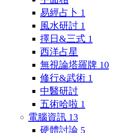
易經占卜
1
風水研討
1
擇日&三式
1
西洋占星
無視論塔羅牌
10
修行&武術
1
中醫研討
五術哈啦
1
電腦資訊
13
硬體討論
5