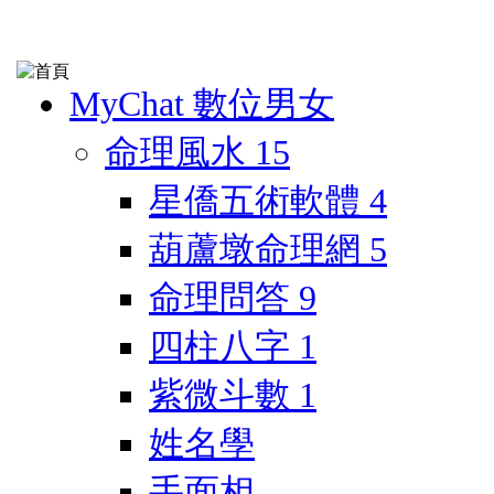
MyChat 數位男女
命理風水
15
星僑五術軟體
4
葫蘆墩命理網
5
命理問答
9
四柱八字
1
紫微斗數
1
姓名學
手面相