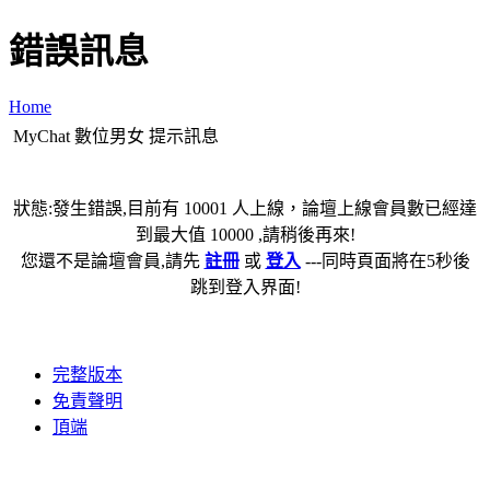
錯誤訊息
Home
MyChat 數位男女 提示訊息
狀態:發生錯誤,目前有 10001 人上線，論壇上線會員數已經達
到最大值 10000 ,請稍後再來!
您還不是論壇會員,請先
註冊
或
登入
---同時頁面將在5秒後
跳到登入界面!
完整版本
免責聲明
頂端