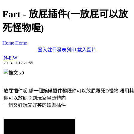
Fart - 放屁插件(一放屁可以放
死怪物喔)
Home
Home
登入
註冊
發表
列印
載入圖片
N-E.W
2013-11-12 21:55
x
0
放屁插件呢,係一個娛樂插件黎既你可以放屁殺死D怪物,唔用
你可以放屁令到玩家暈頭轉向
一個又好玩又好笑的娛樂插件