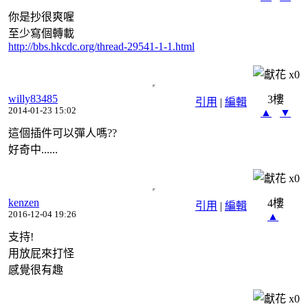
你是抄很爽喔
至少寫個轉載
http://bbs.hkcdc.org/thread-29541-1-1.html
x
0
willy83485
3樓
引用
|
編輯
2014-01-23 15:02
▲
▼
這個插件可以彈人嗎??
好奇中......
x
0
kenzen
4樓
引用
|
編輯
2016-12-04 19:26
▲
支持!
用放屁來打怪
感覺很有趣
x
0