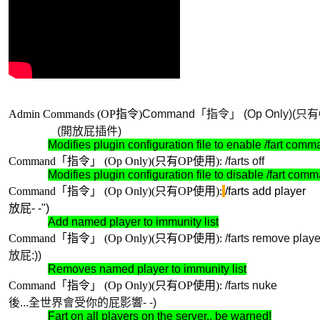
Admin Commands (OP指令)
Command「指令」 (Op Only)(只有
(開放屁插件)
Modifies plugin configuration file to enable /fart com
Command「指令」 (Op Only)(只有OP使用):
/farts of
Modifies plugin configuration file to disable /fart com
Command「指令」 (Op Only)(只有OP使用):
/farts add p
放屁- -")
Add named player to immunity list
Command「指令」 (Op Only)(只有OP使用):
/farts remove
放屁:))
Removes named player to immunity list
Command「指令」 (Op Only)(只有OP使用):
/farts nu
後...全世界會受你的屁影響- -)
Fart on all players on the server.. be warned!