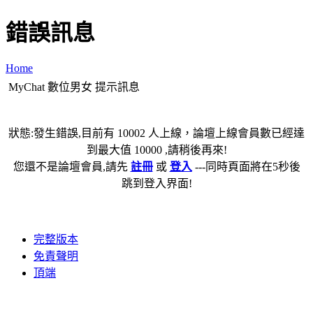
錯誤訊息
Home
MyChat 數位男女 提示訊息
狀態:發生錯誤,目前有 10002 人上線，論壇上線會員數已經達
到最大值 10000 ,請稍後再來!
您還不是論壇會員,請先
註冊
或
登入
---同時頁面將在5秒後
跳到登入界面!
完整版本
免責聲明
頂端